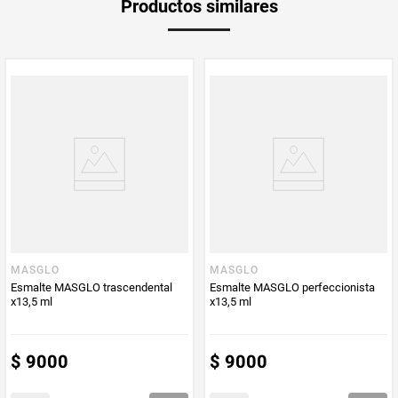
Productos similares
Producto (kg)
PUM - Unidad
Gramo
de Medida
MASGLO
MASGLO
Esmalte MASGLO trascendental
Esmalte MASGLO perfeccionista
x13,5 ml
x13,5 ml
$
9000
$
9000