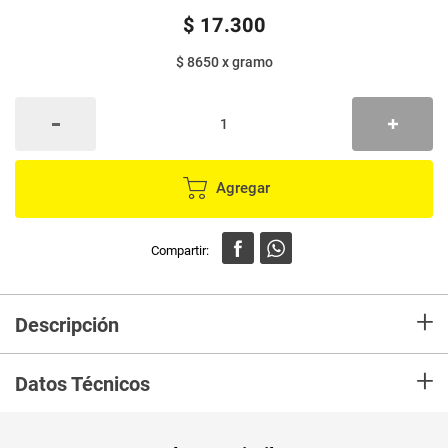
$
17
.
300
$ 8650
x
gramo
Agregar
+
Descripción
En mercaldas compra Polvo VITU caléndula acido hialuronico 1
+
macadamia x2 g
Datos Técnicos
Peso Neto
2