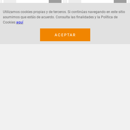
Utilizamos cookies propias y de terceros. Si continúas navegando en este sitio
asumimos que estás de acuerdo. Consulta las finalidades y la Política de
Agregar
Agregar
Cookies
aquí
ACEPTAR
¡Suscribete a nuestro newsletter!
Recibe las ofertas y novedades en tu buzón.
Acepto política de datos, términos y condiciones
Suscribirme