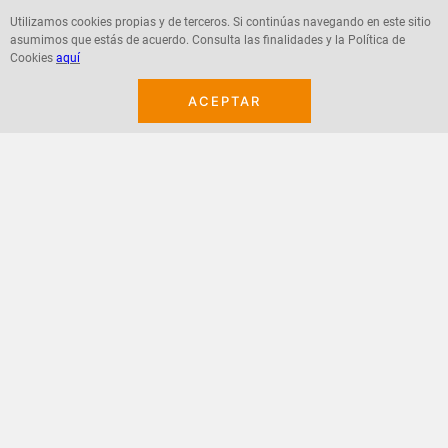
Utilizamos cookies propias y de terceros. Si continúas navegando en este sitio
asumimos que estás de acuerdo. Consulta las finalidades y la Política de
Agregar
Agregar
Cookies
aquí
ACEPTAR
¡Suscribete a nuestro newsletter!
Recibe las ofertas y novedades en tu buzón.
Acepto política de datos, términos y condiciones
Suscribirme
+
CONTACTANOS