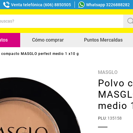
Venta telefónica (606) 8850505
Whatsapp 3226888282
uscas?
s buscados
atos
Cómo comprar
Puntos Mercaldas
 compacto MASGLO perfect medio 1 x10 g
MASGLO
Polvo 
MASGLO
medio 
PLU
:
135158