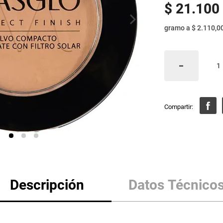
$
21
.
100
gramo
a
$ 2.110,0
Descripción
Datos Técnico