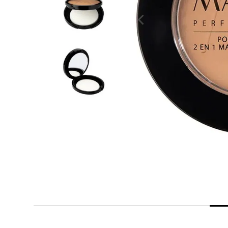
despensa
Arroz
Aceite
lácteos y refrigerados
vinos y licores
cuidado del bebé
mascotas
limpieza
cuidado personal
otros