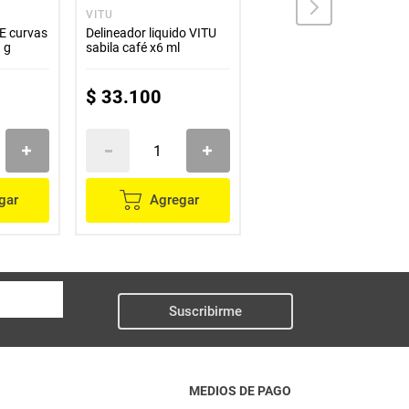
VITU
VITU
E curvas
Delineador liquido VITU
Labial VITU calendula 4
 g
sabila café x6 ml
canelo x2 g
$
33
.
100
$
16
.
700
gar
Agregar
Agregar
Suscribirme
MEDIOS DE PAGO