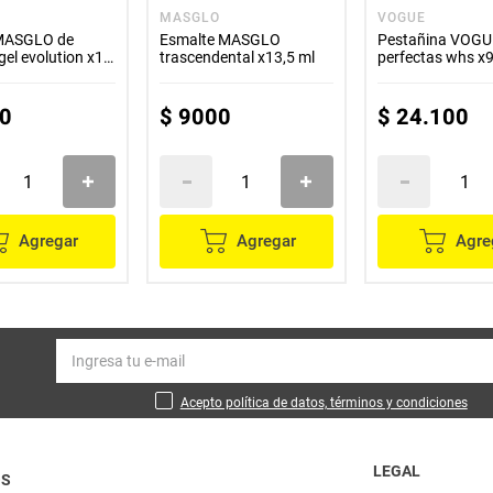
O
MASGLO
VOGUE
 MASGLO de
Esmalte MASGLO
Pestañina VOGU
gel evolution x10
trascendental x13,5 ml
perfectas whs x9
0
$
9000
$
24
.
100
Agregar
Agregar
Agre
Acepto política de datos, términos y condiciones
LEGAL
OS