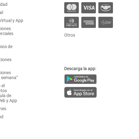
idad
al
irtual y App
ciones
rciales
Otros
ios de
ciones
Descarga la app:
ciones
a semana"
 el
atos
ula de
Web y App
ones
ad