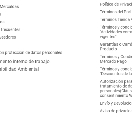
Política de Privac
 Mercaldas
Términos del Port
s
Términos Tienda V
nos
Términos y condi
 frecuentes
"Actividades come
vigentes"
oveedores
Garantías o Camb
Producto
ón protección de datos personales
Términos y Condi
ento interno de trabajo
Mercado Pago
ibilidad Ambiental
Términos y condi
"Descuentos de l
Autorización para
tratamiento de d
personales(Cláus
consentimiento 
Envío y Devoluci
Aviso de privacid