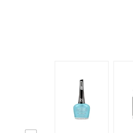
hogar
tecnología
moda
deportes
juguetería