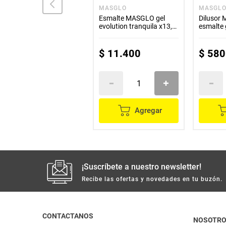
VITÚ
MASGLO
MASGL
Polvo VITU suelto x22 g
Esmalte MASGLO gel
Dilusor
evolution tranquila x13,5
esmalte 
ml
ml
$
20
.
900
$
11
.
400
$
580
Agregar
Agregar
¡Suscríbete a nuestro newsletter!
Recibe las ofertas y novedades en tu buzón.
CONTACTANOS
NOSOTR