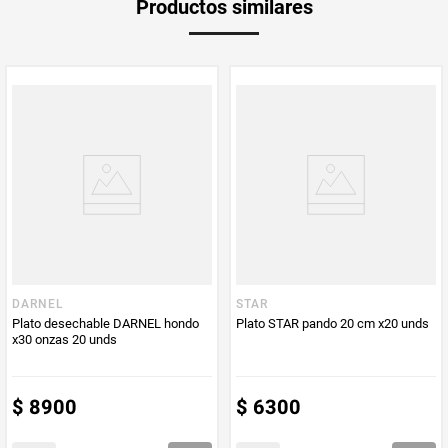
Productos similares
medida
Multiplicador
1
PUM - Medida
20
Peso Neto
20
Producto (kg)
PUM - Unidad
Unidad
de Medida
DARNEL
STAR
Plato desechable DARNEL hondo
Plato STAR pando 20 cm x20 unds
x30 onzas 20 unds
$
8900
$
6300