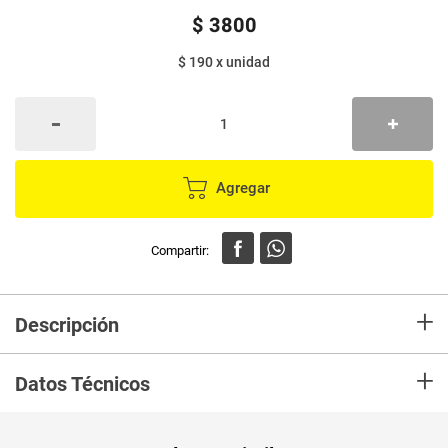
$
3800
$ 190
x
unidad
Agregar
+
Descripción
En mercaldas compra Plato desechable TUC pequeño x20 unds
+
Datos Técnicos
Unidad de
un