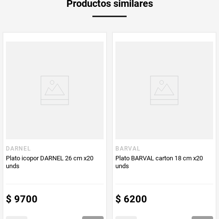
Productos similares
medida
PUM - Medida
20
Peso Neto
20
Producto (kg)
PUM - Unidad
Unidad
de Medida
DARNEL
BARVAL
Plato icopor DARNEL 26 cm x20
Plato BARVAL carton 18 cm x20
unds
unds
$
9700
$
6200