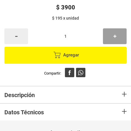
$
3900
$ 195
x
unidad
Agregar
+
Descripción
En mercaldas compra Plato desechable EMBIDIA 15 cm x20 unds
+
Datos Técnicos
Unidad de
un