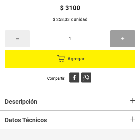
$
3100
$ 258,33
x
unidad
Agregar
+
Descripción
Plato desechable DARNEL 15.2cm x12 unds
+
Datos Técnicos
Peso Neto
12