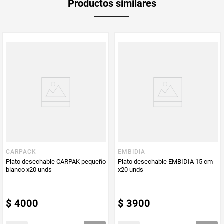
Productos similares
Producto (kg)
PUM - Unidad
Unidad
de Medida
CARPACK
EMBIDIA
Plato desechable CARPAK pequeño
Plato desechable EMBIDIA 15 cm
blanco x20 unds
x20 unds
$
4000
$
3900