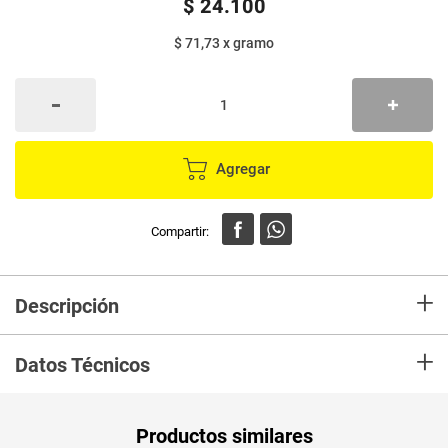
$
24
.
100
$ 71,73
x
gramo
Agregar
+
Descripción
Los Chips de Plátano NATUCHIPS están hechos de auténticos plátanos
+
rebanados. ¡Disfrute de la marca de chips de plátano favorita de América
Datos Técnicos
Latina, ahora disponible en los Estados Unidos!
Unidad de
un
Productos similares
medida