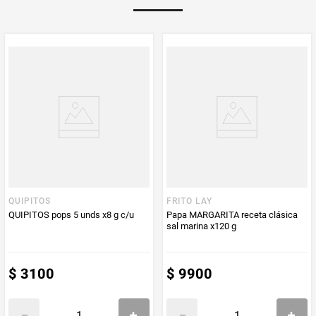
Multiplicador
1
PUM - Medida
336
Peso Neto
336
Producto (kg)
PUM - Unidad
Gramo
de Medida
QUIPITOS
FRITO LAY
QUIPITOS pops 5 unds x8 g c/u
Papa MARGARITA receta clásica
sal marina x120 g
$
3100
$
9900