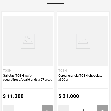
PUM - Unidad
Gramo
de Medida
TOSH
TOSH
Galletas TOSH wafer
Cereal granola TOSH chocolate
yogurt/fresa/acaí 6 unds x 27 g c/u
x300 g
$
11
.
300
$
21
.
000