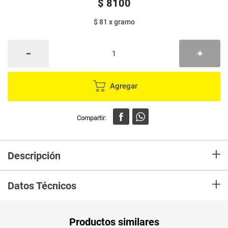
$
8100
$ 81
x
gramo
Agregar
+
Descripción
0% grasas trans – 0% colesterol
+
Datos Técnicos
Peso Neto
100
Productos similares
Producto (kg)