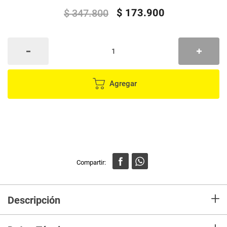
$
173
.
900
$
347
.
800
Agregar
+
Descripción
Despídete de las arrugas en segundos con esta potente
plancha de vapor portátil, ideal para el hogar, la oficina o llevar