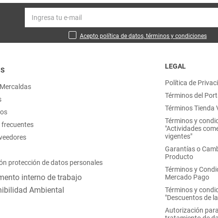
Acepto política de datos, términos y condiciones
LEGAL
OS
Política de Privac
 Mercaldas
Términos del Port
s
Términos Tienda V
nos
Términos y condi
 frecuentes
"Actividades come
vigentes"
oveedores
Garantías o Camb
Producto
ón protección de datos personales
Términos y Condi
ento interno de trabajo
Mercado Pago
ibilidad Ambiental
Términos y condi
"Descuentos de l
Autorización para