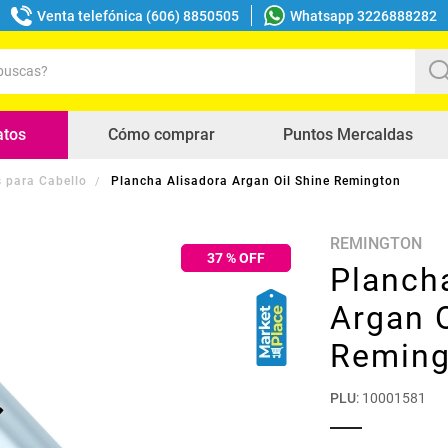
Venta telefónica (606) 8850505
Whatsapp 3226888282
uscas?
s buscados
atos
Cómo comprar
Puntos Mercaldas
 para Cabello
Plancha Alisadora Argan Oil Shine Remington
REMINGTON
37
% OFF
Planch
Argan O
Reming
PLU
:
10001581