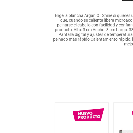
hogar
Elige la plancha Argan Oil Shine si quieres
que, cuando se calienta libera microaco
tecnología
peinarse el cabello con facilidad y confi
producto: Alto: 3 cm Ancho: 3 cm Largo: 3
Pantalla digital y ajustes de temperatu
peinado más rápido Calentamiento rápido, 
moda
mejo
deportes
juguetería
37
% OFF