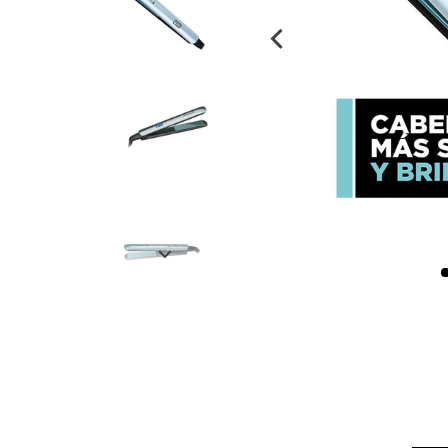
despensa
Arroz
Mantequilla
lácteos y refrigerados
vinos y licores
cuidado del bebé
mascotas
limpieza
cuidado personal
otros