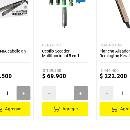
GENERICO
REMINGTON
NIA cabello an-
Cepillo Secador
Plancha Alisado
Multifuncional 5 en 1
Remington Kerat
Verde
Therapy Con Ker
Aceite De Argan 
Flotantes
$
109
.
900
$
444
.
400
.
500
$
69
.
900
$
222
.
200
Agregar
Agregar
Agre