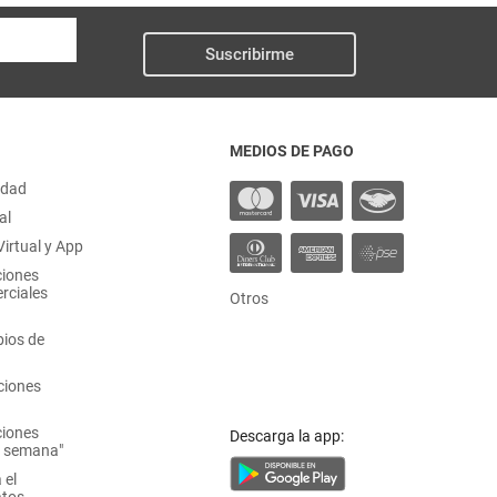
Suscribirme
MEDIOS DE PAGO
idad
al
irtual y App
ciones
rciales
Otros
ios de
ciones
ciones
Descarga la app:
a semana"
 el