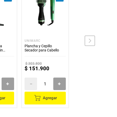
UNIMARC
REMINGTON
ra
Plancha y Cepillo
Plancha para Cabello
in
Secador para Cabello
Remington Shine
atina-
Therapy S9980 Gris
Y Placas
$
303
.
800
$
151
.
900
$
203
.
900
gar
Agregar
Agregar