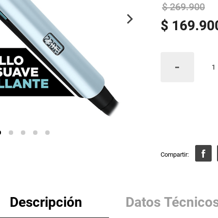
$
269
.
900
$
169
.
90
Descripción
Datos Técnico