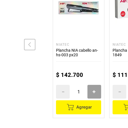
REMINGTON
NIATEC
NIATEC
Plancha Alisadora Pro
Plancha NIA cabello an-
Plancha 
Therma Luxe 24h
hs-003 px20
1849
Remington
$
509
.
900
$
319
.
900
$
142
.
700
$
111
Agregar
Agregar