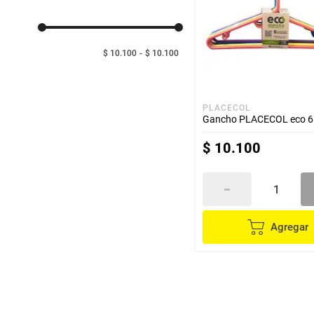
despensa
Arroz
Mantequilla
lácteos y refrigerados
$ 10.100
$ 10.100
vinos y licores
PLACECOL
Gancho PLACECOL eco 6
cuidado del bebé
$
10
.
100
mascotas
limpieza
Agregar
cuidado personal
otros