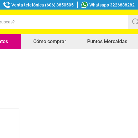
Venta telefónica (606) 8850505
Whatsapp 3226888282
uscas?
s buscados
atos
Cómo comprar
Puntos Mercaldas