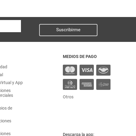
Suscribirme
MEDIOS DE PAGO
idad
al
irtual y App
ciones
rciales
Otros
ios de
ciones
ciones
Descarga la app: