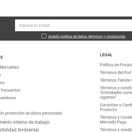
Acepto política de datos, términos y condiciones
LEGAL
OS
Política de Privac
 Mercaldas
Términos del Port
s
Términos Tienda V
nos
Términos y condi
 frecuentes
"Actividades come
vigentes"
oveedores
Garantías o Camb
Producto
ón protección de datos personales
Términos y Condi
ento interno de trabajo
Mercado Pago
ibilidad Ambiental
Términos y condi