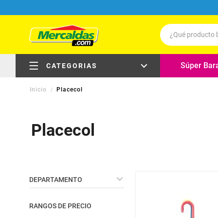
¿Qué producto b
Términos má
Súper Bar
CATEGORIAS
Leche
Placecol
Carne
electrodomésticos
Queso
Placecol
Huevos
carnes, pollo y pescado
Cafe
carnes frías, embutidos y
delicatessen
Pollo
DEPARTAMENTO
Aceite
frutas y verduras
Hogar
Galletas
RANGOS DE PRECIO