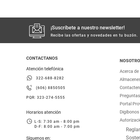
hogar
tecnología
¡Suscríbete a nuestro newsletter!
Recibe las ofertas y novedades en tu buzón.
moda
CONTACTANOS
deportes
NOSOTR
Atención telefónica
Acerca de
juguetería
322-688-8282
Almacene
Contacte
(606) 8850505
Preguntas
PQR: 323-274-5555
Portal Pr
Digibonos
Horarios atención
Autorizaci
L-S: 7:30 am - 8:00 pm
D-F: 8:00 am - 7:00 pm
Reglam
Sosten
Síguenos en: