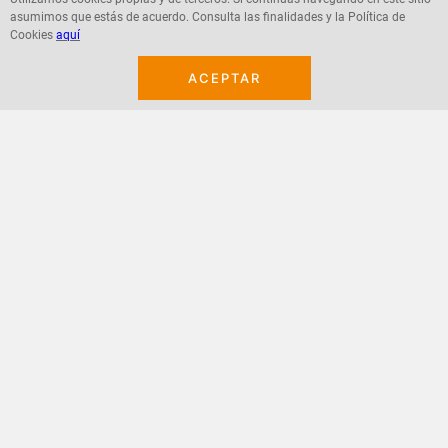
asumimos que estás de acuerdo. Consulta las finalidades y la Política de
Agregar
Agregar
Cookies
aquí
ACEPTAR
¡Suscribete a nuestro newsletter!
Recibe las ofertas y novedades en tu buzón.
Acepto política de datos, términos y condiciones
Suscribirme
+
CONTACTANOS