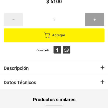
$
6100
Agregar
+
Descripción
En el aspecto nutricional, además de ser muy refrescante, la pitahaya es
+
fuente de antioxidantes naturales, contiene vitamina C; entre sus
Datos Técnicos
propiedades también destaca su contenido de captina, que contribuye a
relajar el sistema nervioso. Además, cuenta con vitamina B2, vital para la
producción de glóbulos rojos.
Peso Neto
360
Productos similares
Producto (kg)