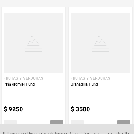
PUM - Unidad
Gramo
de Medida
FRUTAS Y VERDURAS
FRUTAS Y VERDURAS
Piña oromiel 1 und
Granadilla 1 und
$
9250
$
3500
Utilizamos cookies propias y de terceros. Si continúas navegando en este sitio