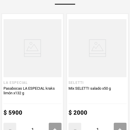
Multiplicador
1
PUM - Medida
35
Peso Neto
35
Producto (kg)
PUM - Unidad
Gramo
de Medida
LA ESPECIAL
SELETTI
Pasabocas LA ESPECIAL kraks
Mix SELETTI salado x50 g
limón x132 g
$
5900
$
2000