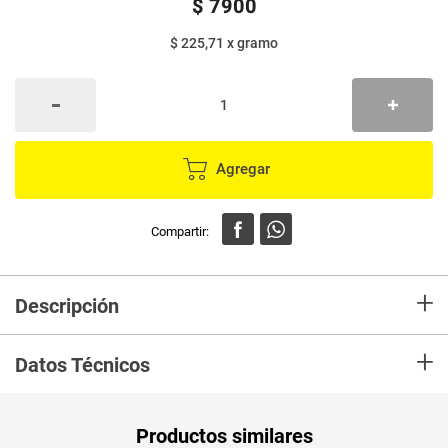
$
7900
$ 225,71
x
gramo
Agregar
+
Descripción
Disfruta del exquisito sabor de los pistachos y de sus beneficios. Pueden
+
ayudar a subir las defensas, fortalecer los huesos y prevenir arrugas
Datos Técnicos
prematuras gracias a su alto contenido de vitaminas, minerales y
antioxidantes.
Unidad de
un
Productos similares
medida