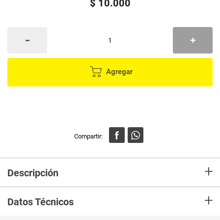
$
10
.
000
Agregar
+
Descripción
En mercaldas compra Pinzas EOTÍA de cocina
+
Datos Técnicos