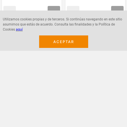
Utilizamos cookies propias y de terceros. Si continúas navegando en este sitio
asumimos que estás de acuerdo. Consulta las finalidades y la Política de
Agregar
Agregar
Cookies
aquí
ACEPTAR
¡Suscribete a nuestro newsletter!
Recibe las ofertas y novedades en tu buzón.
Acepto política de datos, términos y condiciones
Suscribirme