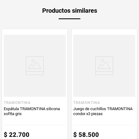
Producto
Mercaldas
Productos similares
Enviado Por
Vendido por
Mercaldas
TRAMONTINA
TRAMONTINA
Espátula TRAMONTINA silicona
Juego de cuchillos TRAMONTINA
softta gris
condor x3 piezas
$
22
.
700
$
58
.
500