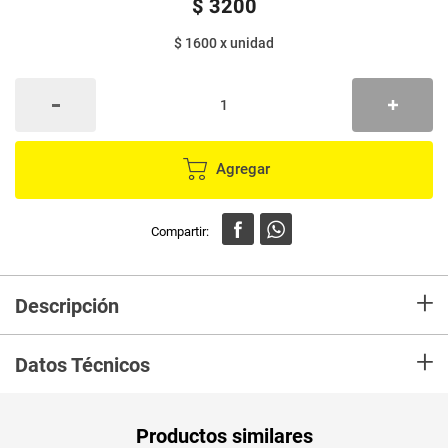
$
3200
$ 1600
x
unidad
Agregar
+
Descripción
En mercaldas compra Pila VARTA2Un Aaa Marca VARTA y recibelo en tu
+
casa en minutos.
Datos Técnicos
Unidad de
un
Productos similares
medida