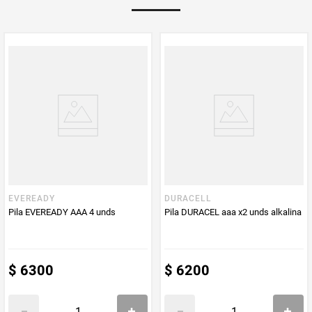
Multiplicador
1
PUM - Medida
1
Peso Neto
2
Producto (kg)
PUM - Unidad
Unidad
de Medida
EVEREADY
DURACELL
Pila EVEREADY AAA 4 unds
Pila DURACEL aaa x2 unds alkalina
$
6300
$
6200