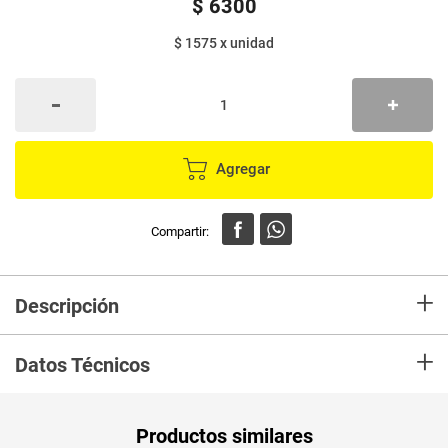
$
6300
$ 1575
x
unidad
Agregar
+
Descripción
En mercaldas compra Pila EVEREADY Aax4 Marca EVEREADY y recibelo
+
en tu casa en minutos.
Datos Técnicos
Unidad de
un
Productos similares
medida