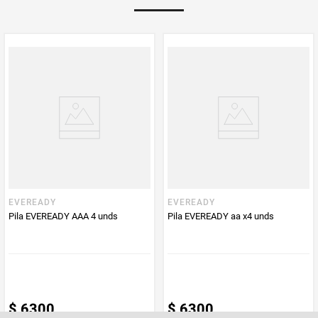
Multiplicador
1
PUM - Medida
4
Peso Neto
4
Producto (kg)
PUM - Unidad
Unidad
de Medida
EVEREADY
EVEREADY
Pila EVEREADY AAA 4 unds
Pila EVEREADY aa x4 unds
$
6300
$
6300