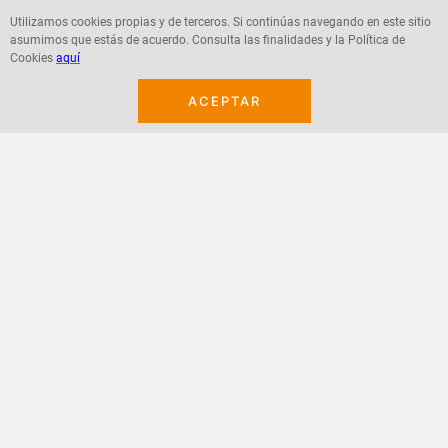
Utilizamos cookies propias y de terceros. Si continúas navegando en este sitio
asumimos que estás de acuerdo. Consulta las finalidades y la Política de
Cookies
aquí
Agregar
Agregar
ACEPTAR
¡Suscribete a nuestro newsletter!
Recibe las ofertas y novedades en tu buzón.
Acepto política de datos, términos y condiciones
Suscribirme