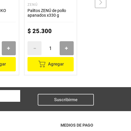
ZENÚ
KOMAYÁ
IKO
Palitos ZENÚ de pollo
Hamburguesa KOMAYÁ
apanados x330 g
x273 g
$
25
.
300
$
10
.
300
gar
Agregar
Agregar
Suscribirme
MEDIOS DE PAGO