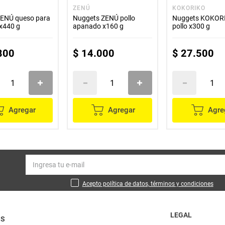
ZENÚ
KOKORIKO
ZENÚ queso para
Nuggets ZENÚ pollo
Nuggets KOKOR
 x440 g
apanado x160 g
pollo x300 g
800
$
14
.
000
$
27
.
500
Agregar
Agregar
Agre
Acepto política de datos, términos y condiciones
LEGAL
OS