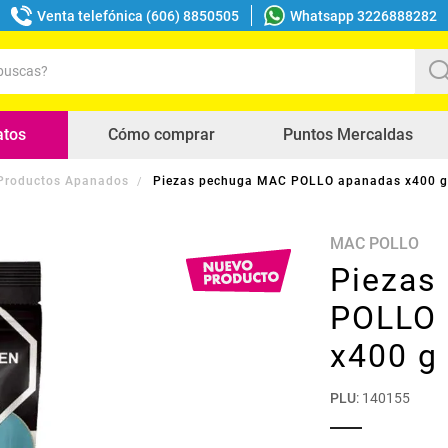
Venta telefónica (606) 8850505
Whatsapp 3226888282
uscas?
s buscados
atos
Cómo comprar
Puntos Mercaldas
Productos Apanados
Piezas pechuga MAC POLLO apanadas x400 g
MAC POLLO
Piezas
POLLO 
x400 g
PLU
:
140155