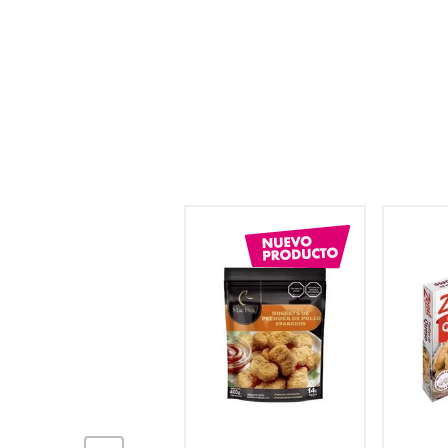
hogar
tecnología
moda
deportes
juguetería