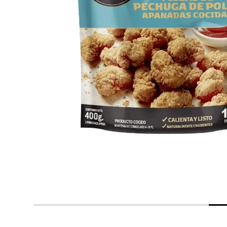
despensa
Arroz
Mantequilla
lácteos y refrigerados
vinos y licores
cuidado del bebé
mascotas
limpieza
cuidado personal
otros