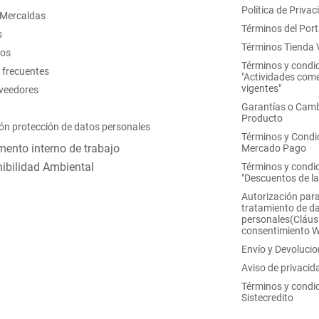
Política de Privac
 Mercaldas
Términos del Port
s
Términos Tienda V
nos
Términos y condi
 frecuentes
"Actividades come
vigentes"
oveedores
Garantías o Camb
Producto
ón protección de datos personales
Términos y Condi
ento interno de trabajo
Mercado Pago
ibilidad Ambiental
Términos y condi
"Descuentos de l
Autorización para
tratamiento de d
personales(Cláus
consentimiento 
Envío y Devoluci
Aviso de privacid
Términos y condi
Sistecredito