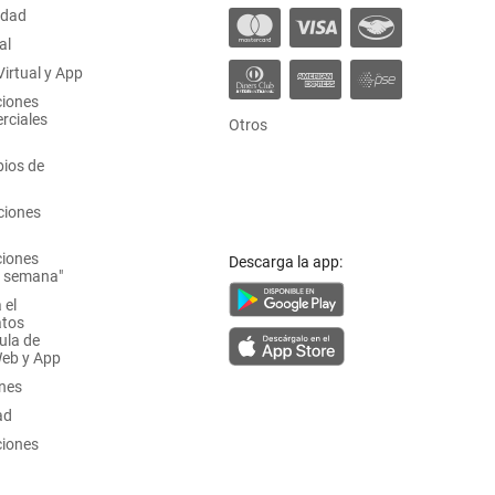
idad
al
irtual y App
ciones
rciales
Otros
ios de
ciones
ciones
Descarga la app:
a semana"
 el
atos
ula de
Web y App
ones
ad
ciones