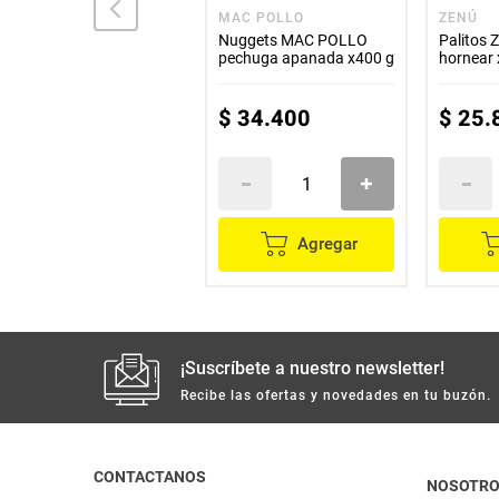
ZENÚ
MAC POLLO
ZENÚ
Nuggets ZENÚ pollo
Nuggets MAC POLLO
Palitos 
apanado x800 g
pechuga apanada x400 g
hornear
$
53
.
600
$
34
.
400
$
25
.
Agregar
Agregar
¡Suscríbete a nuestro newsletter!
Recibe las ofertas y novedades en tu buzón.
CONTACTANOS
NOSOTR