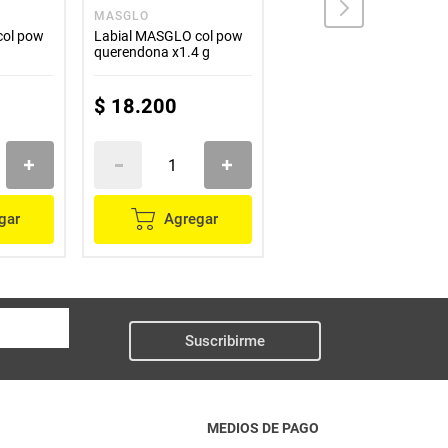
MASGLO
VOGUE
col pow
Labial MASGLO col pow
Labial liquido VOGUE oh
querendona x1.4 g
q imparable x3 ml
$
18
.
200
$
25
.
900
gar
Agregar
Agregar
Suscribirme
MEDIOS DE PAGO