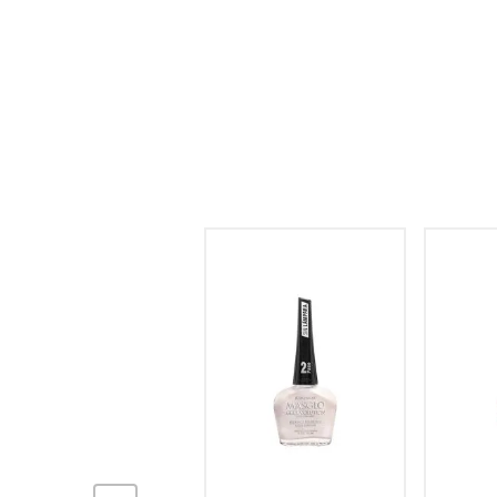
hogar
tecnología
moda
deportes
juguetería