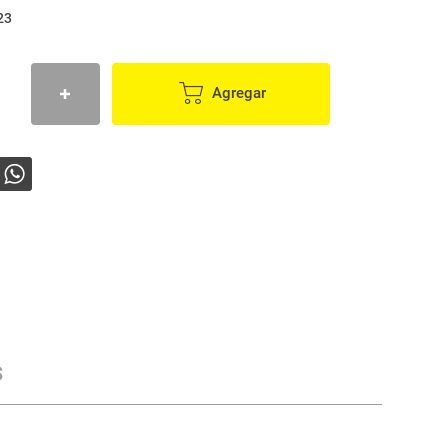
23
Agregar
s