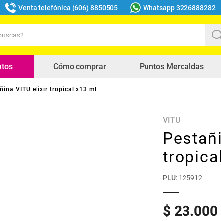
Venta telefónica (606) 8850505
Whatsapp 3226888282
uscas?
s buscados
atos
Cómo comprar
Puntos Mercaldas
ñina VITU elixir tropical x13 ml
VITU
Pestañi
tropica
PLU
:
125912
$
23
.
000