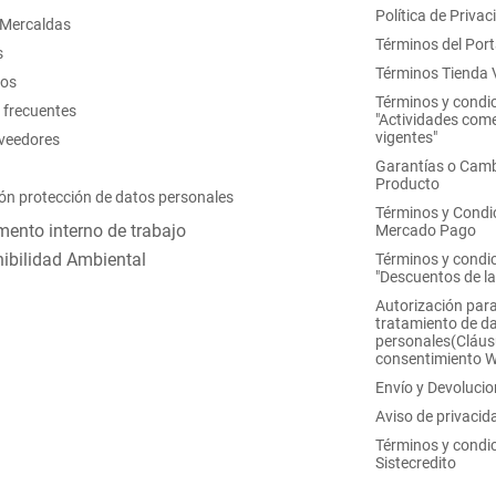
Política de Privac
 Mercaldas
Términos del Port
s
Términos Tienda V
nos
Términos y condi
 frecuentes
"Actividades come
vigentes"
oveedores
Garantías o Camb
Producto
ón protección de datos personales
Términos y Condi
ento interno de trabajo
Mercado Pago
ibilidad Ambiental
Términos y condi
"Descuentos de l
Autorización para
tratamiento de d
personales(Cláus
consentimiento 
Envío y Devoluci
Aviso de privacid
Términos y condi
Sistecredito