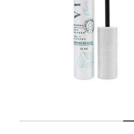
despensa
Arroz
Mantequilla
lácteos y refrigerados
vinos y licores
cuidado del bebé
mascotas
limpieza
cuidado personal
otros