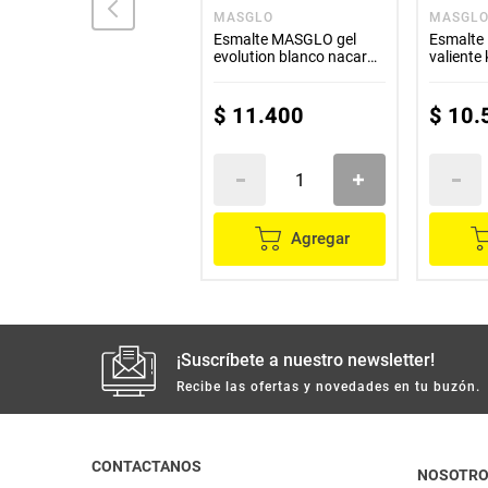
LANDER
MASGLO
MASGL
Removedor LANDER
Esmalte MASGLO gel
Esmalt
Vitamina E x35 ml
evolution blanco nacar
valiente 
x13,5 ml
$
6500
$
11
.
400
$
10
.
Agregar
Agregar
¡Suscríbete a nuestro newsletter!
Recibe las ofertas y novedades en tu buzón.
CONTACTANOS
NOSOTR