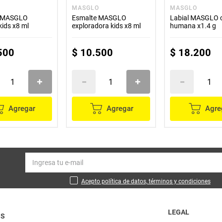
O
MASGLO
MASGLO
e MASGLO
Esmalte MASGLO
Labial MASGLO 
kids x8 ml
exploradora kids x8 ml
humana x1.4 g
500
$
10
.
500
$
18
.
200
Agregar
Agregar
Agre
Acepto política de datos, términos y condiciones
LEGAL
OS