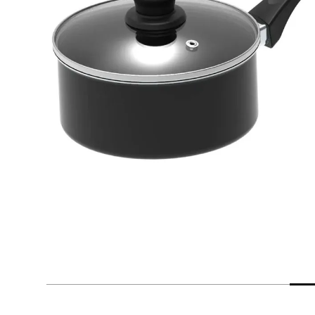
despensa
Mantequilla
Arroz
lácteos y refrigerados
vinos y licores
cuidado del bebé
mascotas
limpieza
cuidado personal
otros