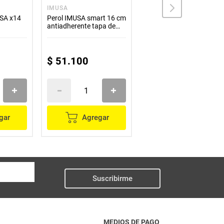
IMUSA
IMUSA
USA x14
Perol IMUSA smart 16 cm
Cacerola IMUSA 16 cm
antiadherente tapa de
antiadherente con tapa
vidrio
de aluminio Talent
$
51
.
100
$
51
.
100
gar
Agregar
Agregar
Suscribirme
MEDIOS DE PAGO