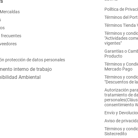
OS
Política de Privac
 Mercaldas
Términos del Port
s
Términos Tienda V
nos
Términos y condi
 frecuentes
"Actividades come
vigentes"
oveedores
Garantías o Camb
Producto
ón protección de datos personales
Términos y Condi
ento interno de trabajo
Mercado Pago
ibilidad Ambiental
Términos y condi
"Descuentos de l
Autorización para
tratamiento de d
personales(Cláus
consentimiento 
Envío y Devoluci
Aviso de privacid
Términos y condi
Sistecredito