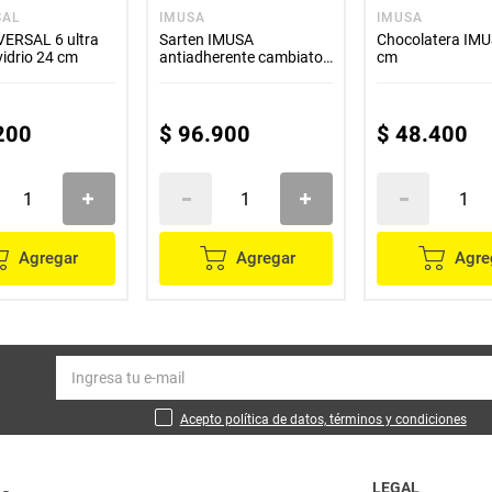
SAL
IMUSA
IMUSA
VERSAL 6 ultra
Sarten IMUSA
Chocolatera IM
vidrio 24 cm
antiadherente cambiaton
cm
26 cm
200
$
96
.
900
$
48
.
400
Agregar
Agregar
Agre
Acepto política de datos, términos y condiciones
LEGAL