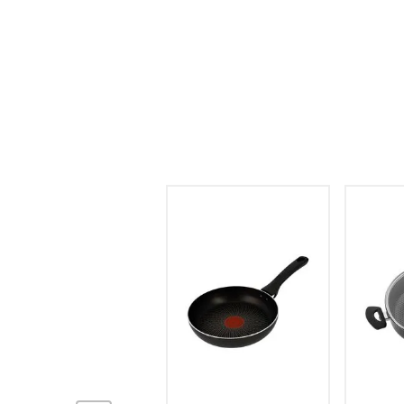
hogar
tecnología
moda
deportes
juguetería