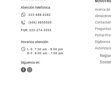
NOSOTR
Atención telefónica
Acerca de
322-688-8282
Almacene
Contacte
(606) 8850505
Preguntas
PQR: 323-274-5555
Portal Pr
Digibonos
Horarios atención
Autorizaci
L-S: 7:30 am - 8:00 pm
D-F: 8:00 am - 7:00 pm
Reglam
Sosten
Síguenos en: