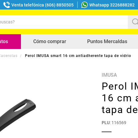
Venta telefónica (606) 8850505
Whatsapp 3226888282
uscas?
s buscados
atos
Cómo comprar
Puntos Mercaldas
 Cacerolas
Perol IMUSA smart 16 cm antiadherente tapa de vidrio
IMUSA
Perol 
16 cm 
tapa de
PLU
:
116569