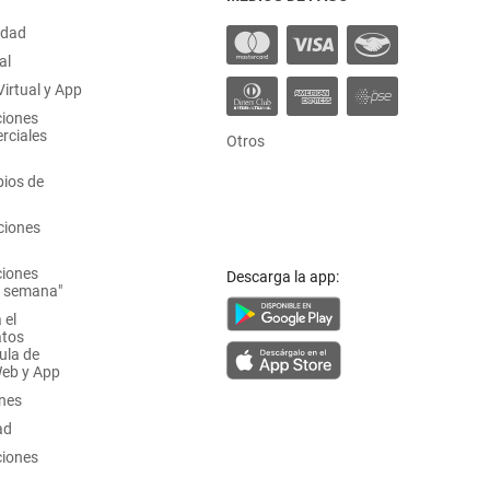
idad
al
irtual y App
ciones
rciales
Otros
ios de
ciones
ciones
Descarga la app:
a semana"
 el
atos
ula de
Web y App
ones
ad
ciones