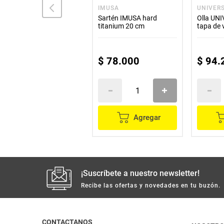
ILKO
IMUSA
UNIVER
Chocolatera ILKO con
Sartén IMUSA hard
Olla UNI
tapa clasica 2 litros
titanium 20 cm
tapa de 
$
42
.
200
$
78
.
000
$
94
.
Agregar
Agregar
¡Suscríbete a nuestro newsletter!
Recibe las ofertas y novedades en tu buzón.
CONTACTANOS