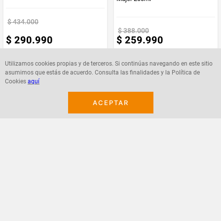
$
434
.
000
$
388
.
000
$
290
.
990
$
259
.
990
Utilizamos cookies propias y de terceros. Si continúas navegando en este sitio
asumimos que estás de acuerdo. Consulta las finalidades y la Política de
Cookies
aquí
Agregar
Agregar
ACEPTAR
¡Suscribete a nuestro newsletter!
Recibe las ofertas y novedades en tu buzón.