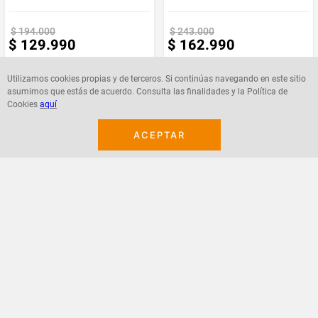
$
194
.
000
$
243
.
000
$
129
.
990
$
162
.
990
Utilizamos cookies propias y de terceros. Si continúas navegando en este sitio
asumimos que estás de acuerdo. Consulta las finalidades y la Política de
Cookies
aquí
Agregar
Agregar
ACEPTAR
¡Suscribete a nuestro newsletter!
Recibe las ofertas y novedades en tu buzón.
Acepto política de datos, términos y condiciones