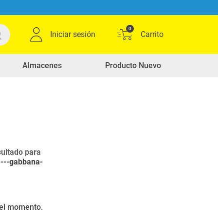
0
Iniciar sesión
Almacenes
Producto Nuevo
ultado para
e---gabbana-
r el momento.