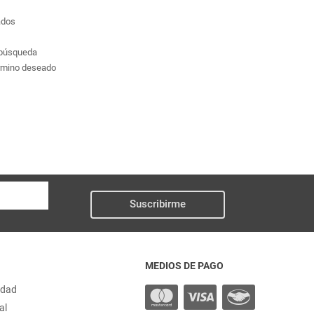
ados
a búsqueda
érmino deseado
Suscribirme
MEDIOS DE PAGO
idad
al