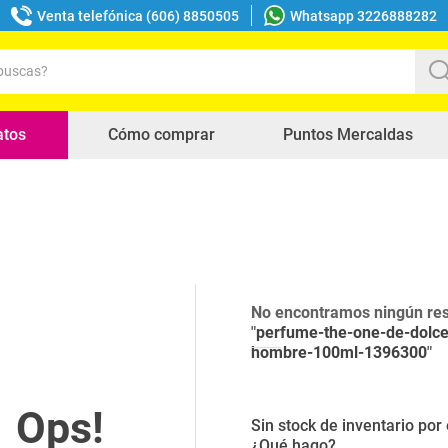
Venta telefónica (606) 8850505
Whatsapp 3226888282
uscas?
s buscados
atos
Cómo comprar
Puntos Mercaldas
No encontramos ningún res
"
perfume-the-one-de-dolc
hombre-100ml-1396300
"
Sin stock de inventario po
¿Qué hago?