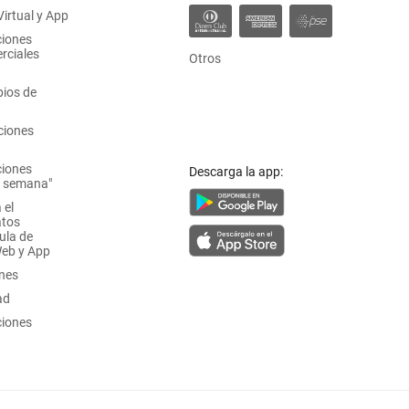
irtual y App
ciones
rciales
Otros
ios de
ciones
ciones
Descarga la app:
a semana"
 el
atos
ula de
Web y App
ones
ad
ciones