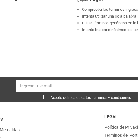
Comprueba los términos ingres
Intenta utilizar una sola palabra
Utiliza términos genéricos en l
Intenta buscar sinónimos del t
Acepto política de datos, términos y condiciones
LEGAL
OS
Política de Privac
 Mercaldas
Términos del Port
s