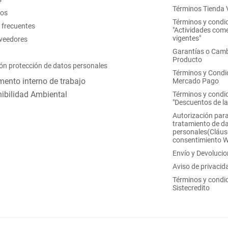
Términos Tienda V
nos
Términos y condi
 frecuentes
"Actividades come
vigentes"
oveedores
Garantías o Camb
Producto
ón protección de datos personales
Términos y Condi
ento interno de trabajo
Mercado Pago
ibilidad Ambiental
Términos y condi
"Descuentos de l
Autorización para
tratamiento de d
personales(Cláus
consentimiento 
Envío y Devoluci
Aviso de privacid
Términos y condi
Sistecredito