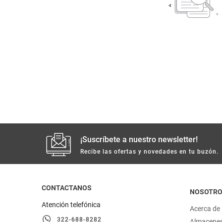
despensa
Mantequilla
Arroz
lácteos y refrigerados
vinos y licores
cuidado del bebé
mascotas
¡Suscríbete a nuestro newsletter!
limpieza
Recibe las ofertas y novedades en tu buzón.
cuidado personal
CONTACTANOS
NOSOTR
otros
Atención telefónica
Acerca de
322-688-8282
Almacene