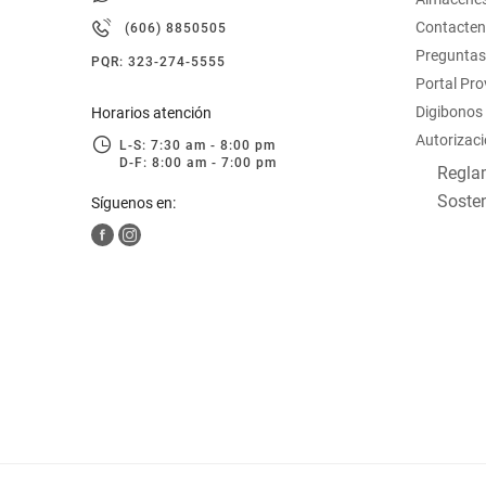
hogar
Contacte
(606) 8850505
Preguntas
PQR: 323-274-5555
tecnología
Portal Pr
Digibonos
Horarios atención
Autorizaci
moda
L-S: 7:30 am - 8:00 pm
D-F: 8:00 am - 7:00 pm
Reglam
Sosten
Síguenos en:
deportes
juguetería