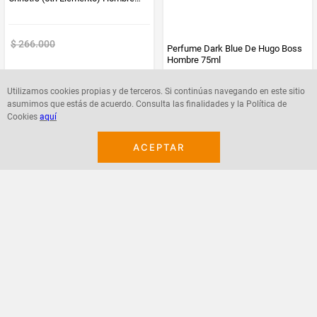
100ml
$
266
.
000
$
272
.
000
$
177
.
990
$
181
.
990
Utilizamos cookies propias y de terceros. Si continúas navegando en este sitio
asumimos que estás de acuerdo. Consulta las finalidades y la Política de
Cookies
aquí
Agregar
Agregar
ACEPTAR
¡Suscribete a nuestro newsletter!
Recibe las ofertas y novedades en tu buzón.