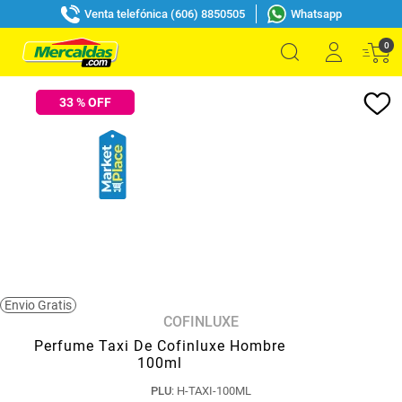
Venta telefónica (606) 8850505
Whatsapp
0
33
% OFF
Envio Gratis
COFINLUXE
Perfume Taxi De Cofinluxe Hombre
100ml
PLU
:
H-TAXI-100ML