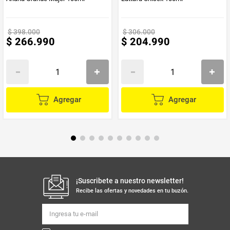
$
398
.
000
$
306
.
000
$
266
.
990
$
204
.
990
Agregar
Agregar
¡Suscribete a nuestro newsletter!
Recibe las ofertas y novedades en tu buzón.