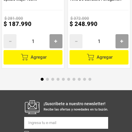
Hombre 100ml
$
281
.
000
$
372
.
000
$
187
.
990
$
248
.
990
Agregar
Agregar
¡Suscribete a nuestro newsletter!
Recibe las ofertas y novedades en tu buzón.