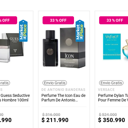
% OFF
33
% OFF
33
% OFF
ratis
Envio Gratis
Envio Gratis
SS
DE ANTONIO BANDERAS
VERSACE
 Guess Seductive
Perfume The Icon Eau de
Perfume Dylan T
s Hombre 100ml
Parfum De Antonio
Pour Femme De 
Banderas Hombre 100ml
Mujer 100ml
00
$
316
.
000
$
524
.
000
.
990
$
211
.
990
$
350
.
990