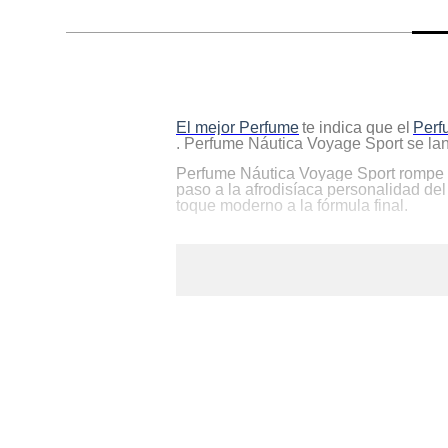
hogar
tecnología
El mejor Perfume
te indica que el
Perf
moda
. Perfume Náutica Voyage Sport se la
Perfume Náutica Voyage Sport rompe tod
paso a la afrodisíaca personalidad del
deportes
toque moderno a la fórmula final.
juguetería
Para:
El
Cuándo:
Todos los días
Tipo:
Radiante y Fresco
Su Frasco
.
Los cortes perfectos para sus curvilín
deslumbrante gracias a su glamuroso t