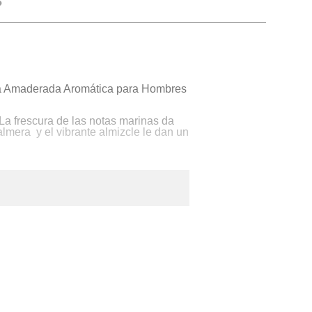
tiva Amaderada Aromática para Hombres
 La frescura de las notas marinas da
almera y el vibrante almizcle le dan un
ostura y diseño técnico, es ahora más