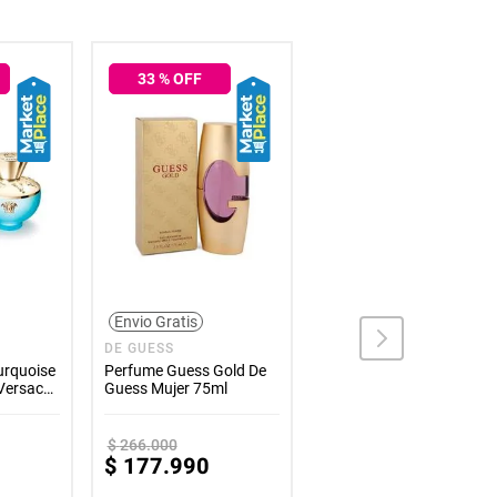
33
% OFF
33
% OFF
Envio Gratis
Envio Gratis
DE GUESS
DOLCE & GABBANA
urquoise
Perfume Guess Gold De
Perfume Dolce Gabbana
Versace
Guess Mujer 75ml
Intenso De Dolce &
Gabbana Hombre 200ml
$
266
.
000
$
693
.
000
$
177
.
990
$
463
.
990