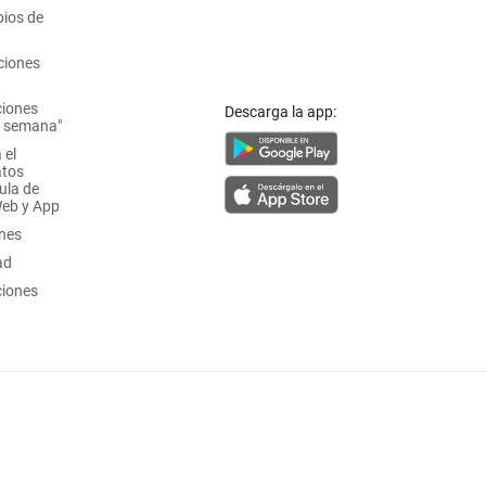
ios de
ciones
ciones
Descarga la app:
a semana"
 el
atos
ula de
Web y App
ones
ad
ciones