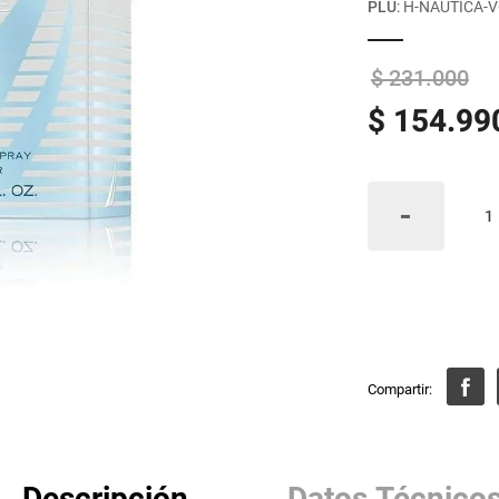
PLU
:
H-NAUTICA-
$
231
.
000
$
154
.
99
Descripción
Datos Técnico