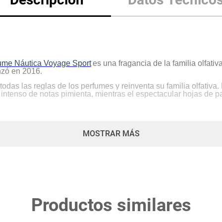
ume Náutica Voyage Sport
es una fragancia de la familia olfa
nzó en 2016.
as las reglas de los perfumes y reinventa su familia olfativa.
 intenso de notas pimienta, mientras el espectacular hojas de p
MOSTRAR MÁS
Productos similares
eos destacadas, una refinada combinación de estética de alta c
ransparente brillante que pasa a destellos.