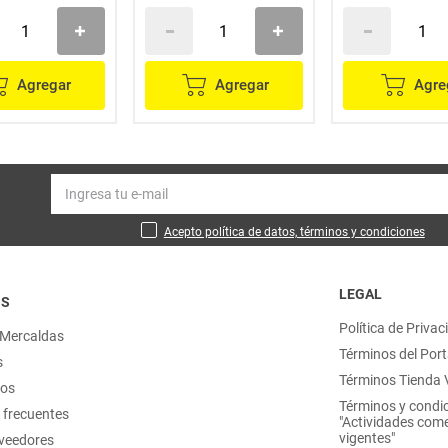
Agregar
Agregar
Agre
Acepto política de datos, términos y condiciones
LEGAL
OS
Política de Privac
 Mercaldas
Términos del Port
s
Términos Tienda V
nos
Términos y condi
 frecuentes
"Actividades come
vigentes"
oveedores