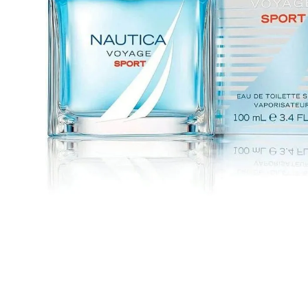
despensa
Arroz
Mantequilla
lácteos y refrigerados
vinos y licores
cuidado del bebé
mascotas
limpieza
cuidado personal
otros