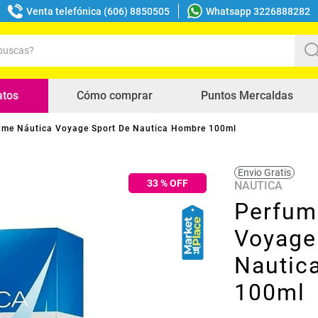
Venta telefónica (606) 8850505
Whatsapp 3226888282
uscas?
s buscados
atos
Cómo comprar
Puntos Mercaldas
ume Náutica Voyage Sport De Nautica Hombre 100ml
Envio Gratis
33
% OFF
NAUTICA
Perfum
Voyage
Nautic
100ml