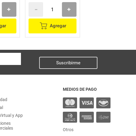
gar
Agregar
Agregar
Suscribirme
MEDIOS DE PAGO
idad
al
irtual y App
ciones
rciales
Otros