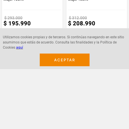
$
293
.
000
$
312
.
000
$
195
.
990
$
208
.
990
Utilizamos cookies propias y de terceros. Si continúas navegando en este sitio
asumimos que estás de acuerdo. Consulta las finalidades y la Política de
Cookies
aquí
Agregar
Agregar
ACEPTAR
¡Suscribete a nuestro newsletter!
Recibe las ofertas y novedades en tu buzón.