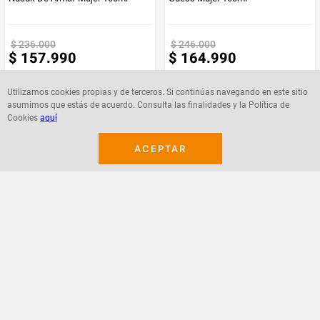
$
236
.
000
$
246
.
000
$
157
.
990
$
164
.
990
Utilizamos cookies propias y de terceros. Si continúas navegando en este sitio
asumimos que estás de acuerdo. Consulta las finalidades y la Política de
Cookies
aquí
Agregar
Agregar
ACEPTAR
¡Suscribete a nuestro newsletter!
Recibe las ofertas y novedades en tu buzón.