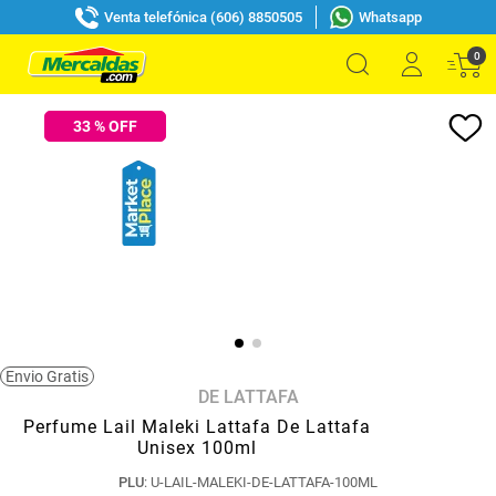
Venta telefónica (606) 8850505
Whatsapp
0
33
% OFF
Envio Gratis
DE LATTAFA
Perfume Lail Maleki Lattafa De Lattafa
Unisex 100ml
PLU
:
U-LAIL-MALEKI-DE-LATTAFA-100ML