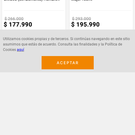
100ml
$
266
.
000
$
293
.
000
$
177
.
990
$
195
.
990
Utilizamos cookies propias y de terceros. Si continúas navegando en este sitio
asumimos que estás de acuerdo. Consulta las finalidades y la Política de
Cookies
aquí
Agregar
Agregar
ACEPTAR
¡Suscribete a nuestro newsletter!
Recibe las ofertas y novedades en tu buzón.