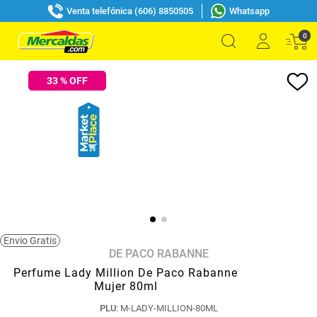
Venta telefónica (606) 8850505
Whatsapp
0
33
% OFF
Envio Gratis
DE PACO RABANNE
Perfume Lady Million De Paco Rabanne
Mujer 80ml
PLU
:
M-LADY-MILLION-80ML