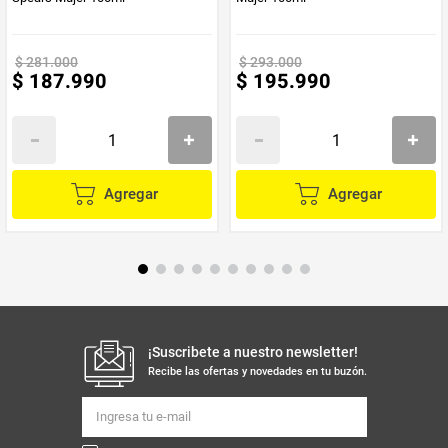
$
281
.
000
$
293
.
000
$
187
.
990
$
195
.
990
Agregar
Agregar
¡Suscribete a nuestro newsletter!
Recibe las ofertas y novedades en tu buzón.