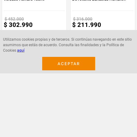
100ml
$
452
.
000
$
316
.
000
$
302
.
990
$
211
.
990
Utilizamos cookies propias y de terceros. Si continúas navegando en este sitio
asumimos que estás de acuerdo. Consulta las finalidades y la Política de
Cookies
aquí
Agregar
Agregar
ACEPTAR
¡Suscribete a nuestro newsletter!
Recibe las ofertas y novedades en tu buzón.