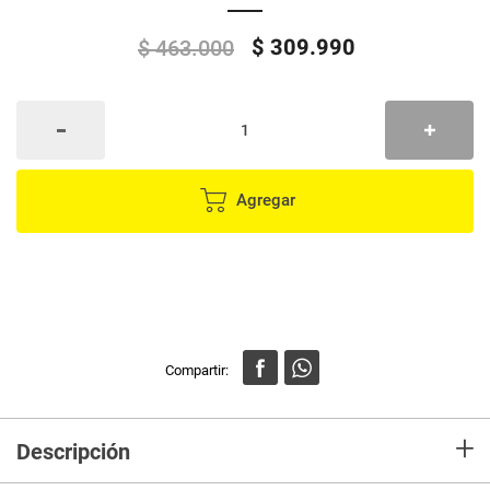
$
309
.
990
$
463
.
000
Agregar
+
Descripción