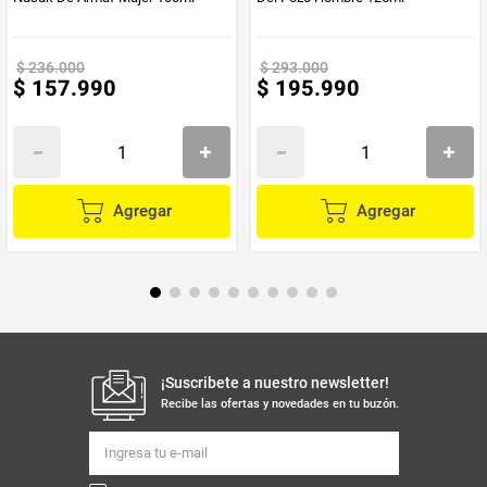
$
236
.
000
$
293
.
000
$
157
.
990
$
195
.
990
Agregar
Agregar
¡Suscribete a nuestro newsletter!
Recibe las ofertas y novedades en tu buzón.