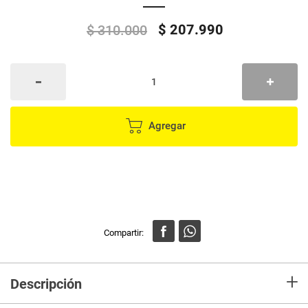
$
207
.
990
$
310
.
000
Agregar
+
Descripción