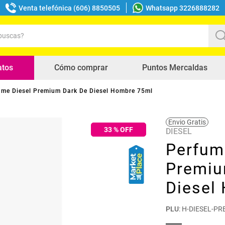
Venta telefónica (606) 8850505
Whatsapp 3226888282
uscas?
s buscados
atos
Cómo comprar
Puntos Mercaldas
ume Diesel Premium Dark De Diesel Hombre 75ml
Envio Gratis
33
% OFF
DIESEL
Perfum
Premiu
Diesel
PLU
:
H-DIESEL-P