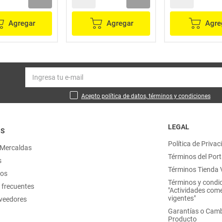
Agregar
Agregar
Agre
Acepto política de datos, términos y condiciones
LEGAL
OS
Política de Privac
 Mercaldas
Términos del Port
s
Términos Tienda V
nos
Términos y condi
 frecuentes
"Actividades come
vigentes"
oveedores
Garantías o Camb
Producto