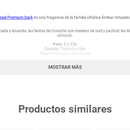
esel Premium Dark
es una fragancia de la familia olfativa Ámbar Amade
ada y lavanda; las Notas de Corazón son madera de oud y pachulí; las 
almizcle.
Para:
El y Ella
Cuándo:
Todos los días
Tipo:
Poderosa y desafiante
MOSTRAR MÁS
Su Frasco
.
binación de estética de alta costura y diseño técnico, es ahora más desl
degradado que pasa del negro a los destellos
Productos similares