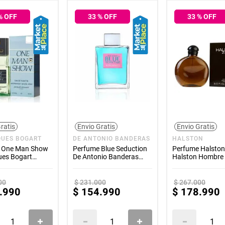
% OFF
33
% OFF
33
% OFF
ratis
Envio Gratis
Envio Gratis
QUES BOGART
DE ANTONIO BANDERAS
HALSTON
 One Man Show
Perfume Blue Seduction
Perfume Halston
ues Bogart
De Antonio Banderas
Halston Hombre
 100ml
Mujer 80ml
00
$
231
.
000
$
267
.
000
.
990
$
154
.
990
$
178
.
990