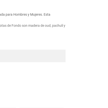
rada para Hombres y Mujeres. Esta
Notas de Fondo son madera de oud, pachulí y
umbrante gracias a su glamuroso efecto