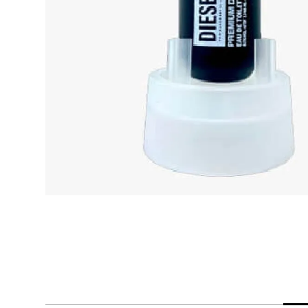
despensa
Arroz
Mantequilla
lácteos y refrigerados
vinos y licores
cuidado del bebé
mascotas
limpieza
cuidado personal
otros