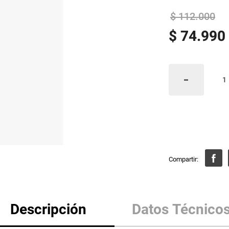
$
112
.
000
$
74
.
990
Descripción
Datos Técnico