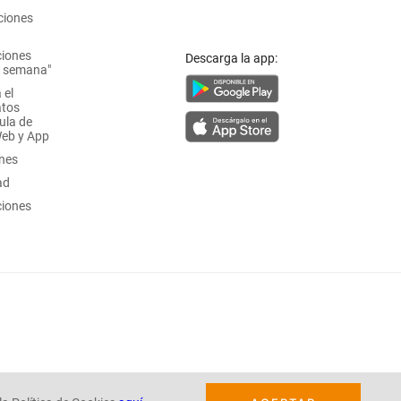
ciones
ciones
Descarga la app:
a semana"
 el
atos
ula de
Web y App
ones
ad
ciones