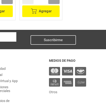
gar
Agregar
Agregar
Suscribirme
MEDIOS DE PAGO
idad
al
irtual y App
ciones
rciales
Otros
ios de