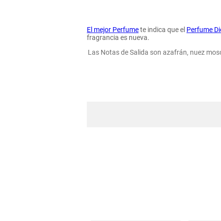
hogar
El mejor Perfume
te indica que el
Perfume Di
tecnología
fragrancia es nueva.
Las Notas de Salida son azafrán, nuez mosc
moda
deportes
juguetería
Su envase curvilíneo una refinada com