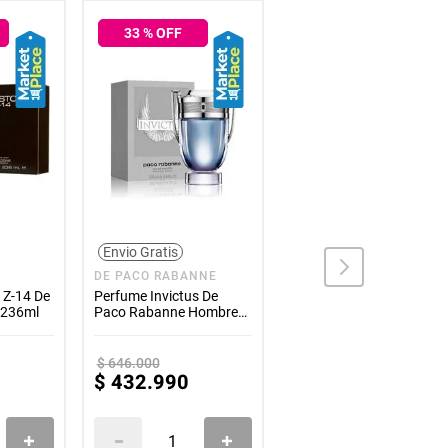
33
% OFF
33
% OFF
Envio Gratis
BENETTON
DE PACO RABANNE
Perfume Cold De
Benetton Hombre 100ml
 Z-14 De
Perfume Invictus De
 236ml
Paco Rabanne Hombre
100ml
$
154
.
000
$
646
.
000
$
432
.
990
$
102
.
990