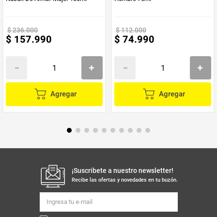
$
236
.
000
$
112
.
000
$
157
.
990
$
74
.
990
Agregar
Agregar
¡Suscribete a nuestro newsletter!
Recibe las ofertas y novedades en tu buzón.