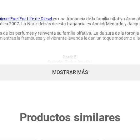
esel Fuel For Life de Diesel
es una fragancia de la familia olfativa Arom
zó en 2007. La Nariz detrás de esta fragancia es Annick Menardo y Jacqu
s de los perfumes y reinventa su familia olfativa. La dulzura de la toronj
 mientras la frambuesa y el vibrante lavanda le dan un toque moderno a la 
Para:
El
Cuándo:
Todos los días
Tipo:
Poderoso y desafiante
MOSTRAR MÁS
Su Frasco
.
binación de estética de alta costura y diseño técnico, es ahora más desl
degradado que pasa del negro a los destellos.
Productos similares