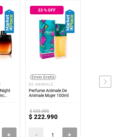
33
% OFF
33
% OFF
Envio Gratis
Envio Gratis
C
DE ANIMALE
VERSACE
Night
Perfume Animale De
Perfume Dylan Turquoise
anc
Animale Mujer 100ml
Pour Femme De Versace
Mujer 100ml
$
333
.
000
$
524
.
000
$
222
.
990
$
350
.
990