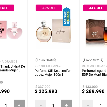
% OFF
33
% OFF
33
% OFF
Envio Gratis
Envio Gratis
ANA GRANDE
JENNIFER LOPEZ
DE MONT BLAN
 Thank U Next De
Grande Mujer
Perfume Still De Jennifer
Perfume Legend 
Lopez Mujer 100ml
EDP De Mont Bl
Hombre 100ml
00
$
337
.
000
$
433
.
000
.
990
$
225
.
990
$
289
.
990