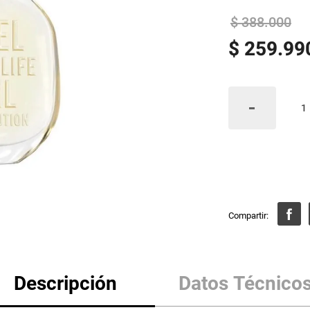
$
388
.
000
$
259
.
99
Descripción
Datos Técnico