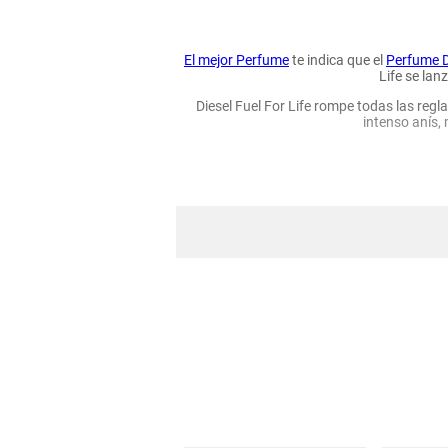
hogar
El mejor Perfume
te indica que el
Perfume Di
tecnología
Life se lan
Diesel Fuel For Life rompe todas las regla
intenso anís,
moda
deportes
juguetería
Su envase curvilíneo una refinada com