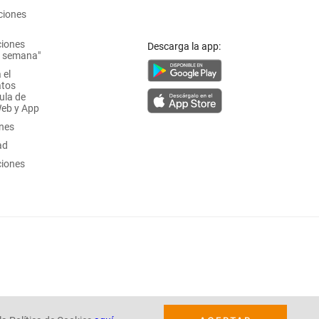
ciones
ciones
Descarga la app:
a semana"
 el
atos
ula de
Web y App
ones
ad
ciones