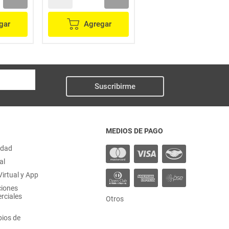
gar
Agregar
Agregar
Suscribirme
MEDIOS DE PAGO
idad
al
irtual y App
ciones
rciales
Otros
ios de