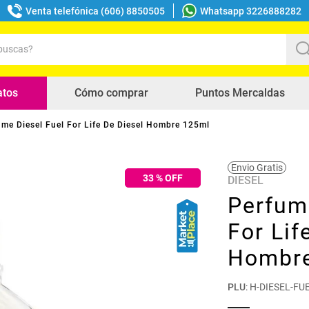
Venta telefónica (606) 8850505
Whatsapp 3226888282
uscas?
s buscados
atos
Cómo comprar
Puntos Mercaldas
ume Diesel Fuel For Life De Diesel Hombre 125ml
Envio Gratis
33
% OFF
DIESEL
Perfum
For Lif
Hombr
PLU
:
H-DIESEL-FU