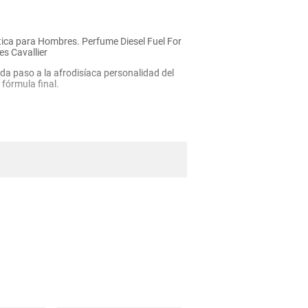
ática para Hombres. Perfume Diesel Fuel For
es Cavallier
a da paso a la afrodisíaca personalidad del
fórmula final.
umbrante gracias a su glamuroso efecto