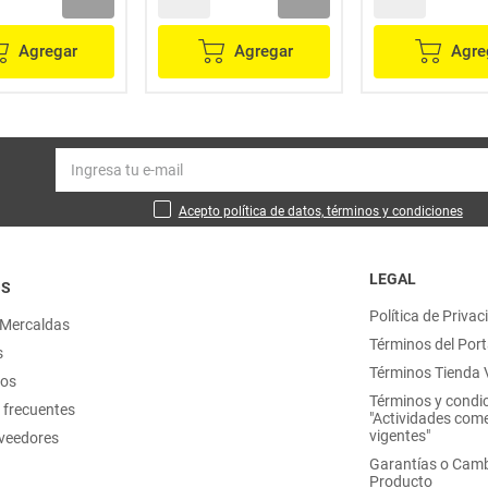
Agregar
Agregar
Agre
Acepto política de datos, términos y condiciones
LEGAL
OS
Política de Privac
 Mercaldas
Términos del Port
s
Términos Tienda V
nos
Términos y condi
 frecuentes
"Actividades come
vigentes"
oveedores
Garantías o Camb
Producto