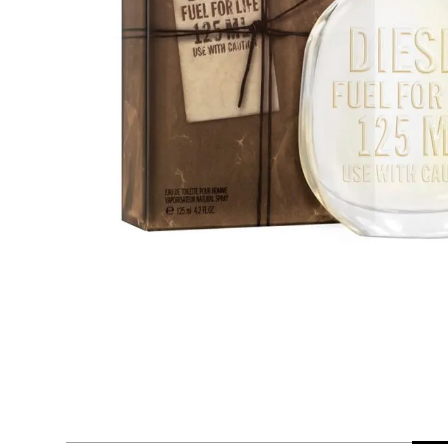
despensa
Arroz
Mantequilla
lácteos y refrigerados
vinos y licores
cuidado del bebé
mascotas
limpieza
cuidado personal
otros