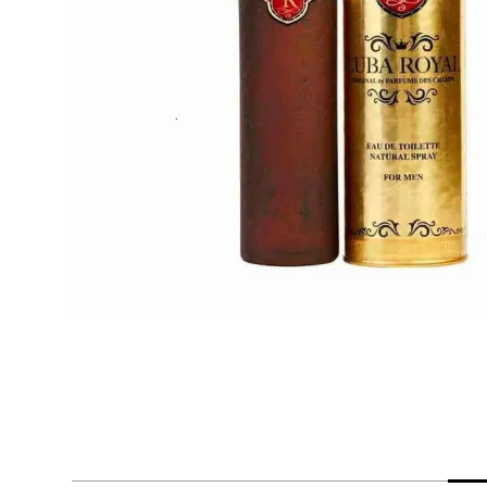
despensa
Arroz
Mantequilla
lácteos y refrigerados
vinos y licores
cuidado del bebé
mascotas
limpieza
cuidado personal
otros