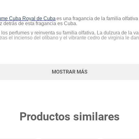
ume Cuba Royal de Cuba
es una fragancia de la familia olfat
 detrás de esta fragancia es Cuba.
s perfumes y reinventa su familia olfativa. La dulzura de la vai
as el incienso del olíbano y el vibrante cedro de virginia le da
MOSTRAR MÁS
binación de estética de alta costura y diseño técnico, es ahor
el negro a los destellos.
Productos similares