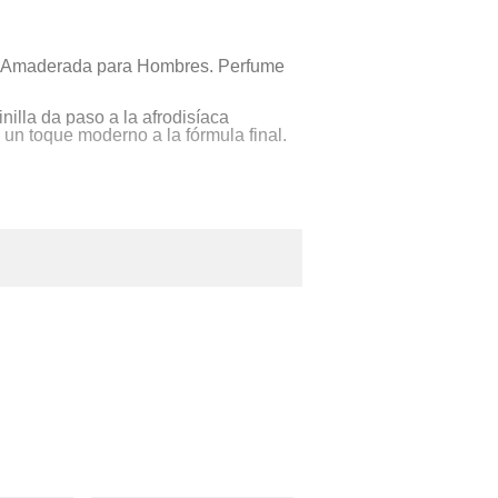
iva Amaderada para Hombres. Perfume
nilla da paso a la afrodisíaca
n un toque moderno a la fórmula final.
a más deslumbrante gracias a su