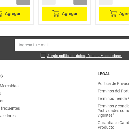
Agregar
Agregar
Agre
Acepto política de datos, términos y condiciones
LEGAL
OS
Política de Privac
 Mercaldas
Términos del Port
s
Términos Tienda V
nos
Términos y condi
 frecuentes
"Actividades come
vigentes"
oveedores
Garantías o Camb
Producto