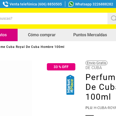
Venta telefónica (606) 8850505
Whatsapp 3226888282
uscas?
s buscados
atos
Cómo comprar
Puntos Mercaldas
ume Cuba Royal De Cuba Hombre 100ml
Envio Gratis
33
% OFF
DE CUBA
Perfum
De Cub
100ml
PLU
:
H-CUBA-ROY