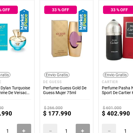
% OFF
33
% OFF
33
% OFF
ratis
Envio Gratis
Envio Gratis
E
DE GUESS
CARTIER
 Dylan Turquoise
Perfume Guess Gold De
Perfume Pasha N
mme De Versace
Guess Mujer 75ml
Sport De Cartie
00ml
100ml
00
$
266
.
000
$
601
.
000
.
990
$
177
.
990
$
402
.
990