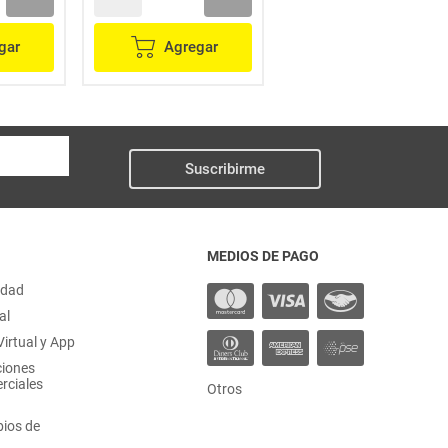
gar
Agregar
Agregar
Suscribirme
MEDIOS DE PAGO
idad
al
irtual y App
ciones
rciales
Otros
ios de