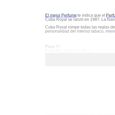
hogar
El mejor Perfume
te indica que el
Perf
tecnología
Cuba Royal se lanzó en 1987. La Nariz
Cuba Royal rompe todas las reglas de lo
personalidad del intenso tabaco, mientr
moda
Para:
El
deportes
Cuándo:
Todos los días
Tipo:
Poderoso y desafiante
juguetería
Su Frasco
.
Su envase curvilíneo una refinada com
glamuroso efecto degradado que pasa d