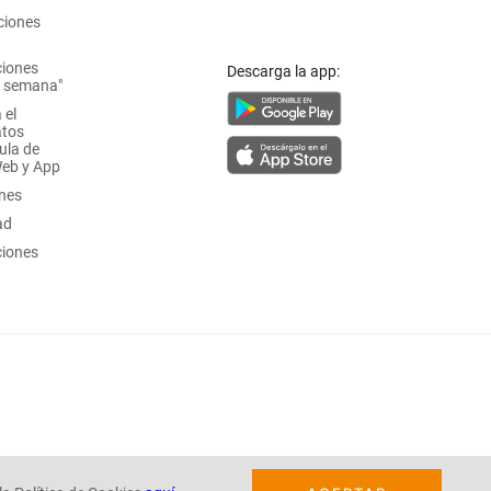
ciones
ciones
Descarga la app:
a semana"
 el
atos
ula de
Web y App
ones
ad
ciones