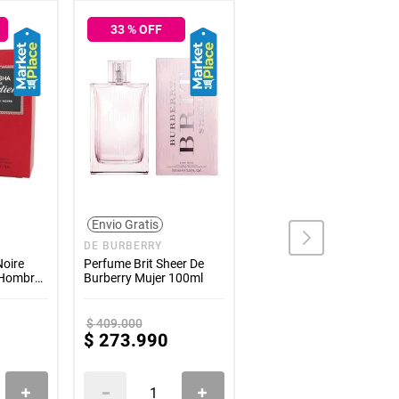
33
% OFF
33
% OFF
Envio Gratis
Envio Gratis
DE BURBERRY
DE PERRY ELLIS
oire
Perfume Brit Sheer De
Perfume Perry Ellis Aqua
r Hombre
Burberry Mujer 100ml
De Perry Ellis Hombre
100ml
$
409
.
000
$
290
.
000
$
273
.
990
$
193
.
990