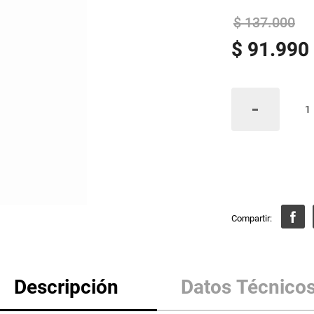
$
137
.
000
$
91
.
990
Descripción
Datos Técnico