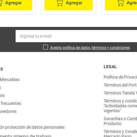
Agregar
Agregar
Agre
Acepto política de datos, términos y condiciones
LEGAL
OS
Política de Privac
 Mercaldas
Términos del Port
s
Términos Tienda V
nos
Términos y condi
 frecuentes
"Actividades come
vigentes"
oveedores
Garantías o Camb
Producto
ón protección de datos personales
Términos y Condi
ento interno de trabajo
Mercado Pago