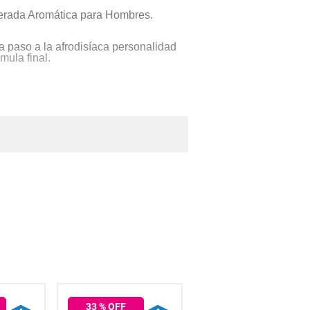
aderada Aromática para Hombres.
da paso a la afrodisíaca personalidad
mula final.
a más deslumbrante gracias a su
33
% OFF
33
% OFF