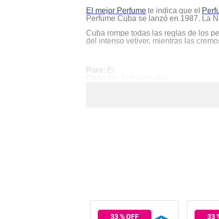
hogar
El mejor Perfume
te indica que el
Perf
Perfume Cuba se lanzó en 1987. La Na
Cuba rompe todas las reglas de los per
tecnología
del intenso vetiver, mientras las crem
moda
Para:
El
Cuándo:
Todos los días
Tipo:
Poderoso y desafiante
deportes
juguetería
Su Frasco
.
Su envase curvilíneo una refinada com
glamuroso efecto degradado que pasa d
33
% OFF
33
% OFF
33