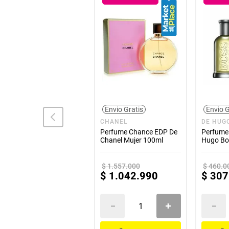
Envio Gratis
Envio Gratis
Envio G
DIESEL
CHANEL
DE HUG
Perfume Diesel Madame
Perfume Chance EDP De
Perfume 
Rose De Diesel Mujer
Chanel Mujer 100ml
Hugo Bo
75ml
100ml
$
112
.
000
$
1
.
557
.
000
$
460
.
0
$
74
.
990
$
1
.
042
.
990
$
307