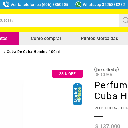
Venta telefónica (606) 8850505
Whatsapp 3226888282
uscas?
s buscados
atos
Cómo comprar
Puntos Mercaldas
ume Cuba De Cuba Hombre 100ml
Envio Gratis
33
% OFF
DE CUBA
Perfum
Cuba H
PLU
:
H-CUBA-100
$
137
.
000