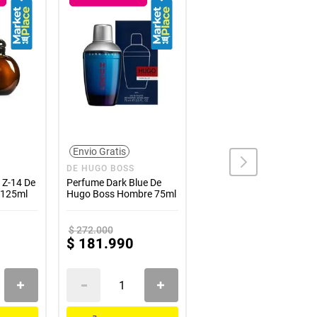
Envio Gratis
Envio Gratis
DE HUGO BOSS
HALSTON
 Z-14 De
Perfume Dark Blue De
Perfume Halston Z-14 De
 125ml
Hugo Boss Hombre 75ml
Halston Hombre 236ml
$
272
.
000
$
267
.
000
$
181
.
990
$
178
.
990