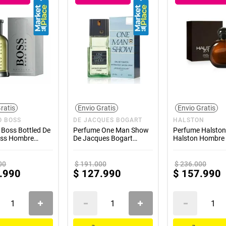
ratis
Envio Gratis
Envio Gratis
O BOSS
DE JACQUES BOGART
HALSTON
Boss Bottled De
Perfume One Man Show
Perfume Halston
ss Hombre
De Jacques Bogart
Halston Hombre
Hombre 100ml
00
$
191
.
000
$
236
.
000
.
990
$
127
.
990
$
157
.
990