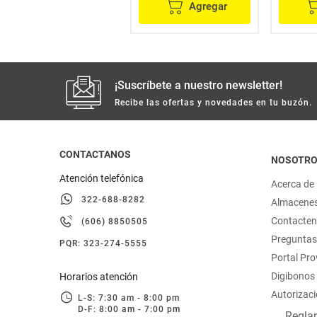
Agregar
Agregar
¡Suscríbete a nuestro newsletter!
Recibe las ofertas y novedades en tu buzón.
CONTACTANOS
NOSOTR
Atención telefónica
Acerca de
322-688-8282
Almacene
Contacte
(606) 8850505
Preguntas
PQR: 323-274-5555
Portal Pr
Digibonos
Horarios atención
Autorizaci
L-S: 7:30 am - 8:00 pm
D-F: 8:00 am - 7:00 pm
Reglam