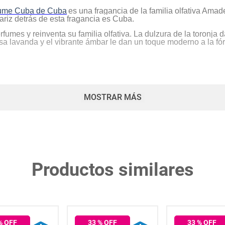
ume Cuba de Cuba
es una fragancia de la familia olfativa Am
riz detrás de esta fragancia es Cuba.
fumes y reinventa su familia olfativa. La dulzura de la toronja 
osa lavanda y el vibrante ámbar le dan un toque moderno a la fór
MOSTRAR MÁS
binación de estética de alta costura y diseño técnico, es ahor
el negro a los destellos.
Productos similares
% OFF
33
% OFF
33
% OFF