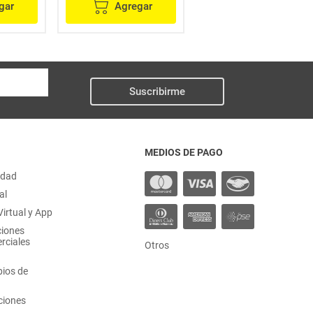
gar
Agregar
Agregar
Suscribirme
MEDIOS DE PAGO
idad
al
irtual y App
ciones
rciales
Otros
ios de
ciones