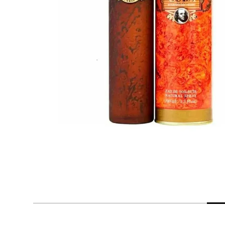
despensa
Arroz
Mantequilla
lácteos y refrigerados
vinos y licores
cuidado del bebé
mascotas
limpieza
cuidado personal
otros