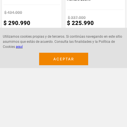
$
434
.
000
$
337
.
000
$
290
.
990
$
225
.
990
Utilizamos cookies propias y de terceros. Si continúas navegando en este sitio
asumimos que estás de acuerdo. Consulta las finalidades y la Política de
Cookies
aquí
Agregar
Agregar
ACEPTAR
¡Suscribete a nuestro newsletter!
Recibe las ofertas y novedades en tu buzón.