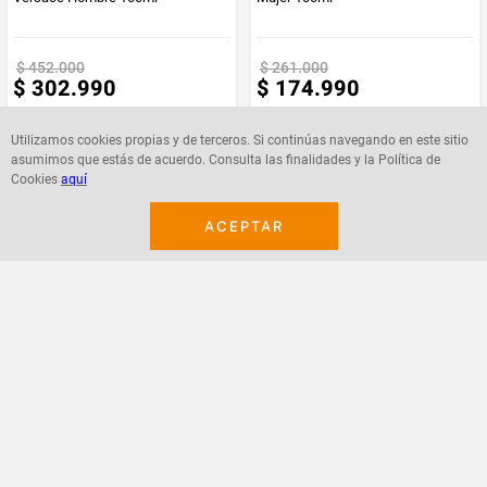
$
452
.
000
$
261
.
000
$
302
.
990
$
174
.
990
Utilizamos cookies propias y de terceros. Si continúas navegando en este sitio
asumimos que estás de acuerdo. Consulta las finalidades y la Política de
Cookies
aquí
Agregar
Agregar
ACEPTAR
¡Suscribete a nuestro newsletter!
Recibe las ofertas y novedades en tu buzón.