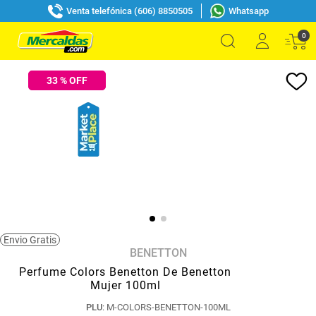
Venta telefónica (606) 8850505
Whatsapp
0
33
% OFF
Envio Gratis
BENETTON
Perfume Colors Benetton De Benetton
Mujer 100ml
PLU
:
M-COLORS-BENETTON-100ML