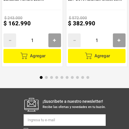
$
243
.
000
$
572
.
000
$
162
.
990
$
382
.
990
Agregar
Agregar
¡Suscribete a nuestro newsletter!
Recibe las ofertas y novedades en tu buzón.