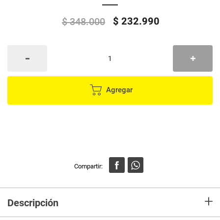
$
232
.
990
$
348
.
000
Agregar
+
Descripción