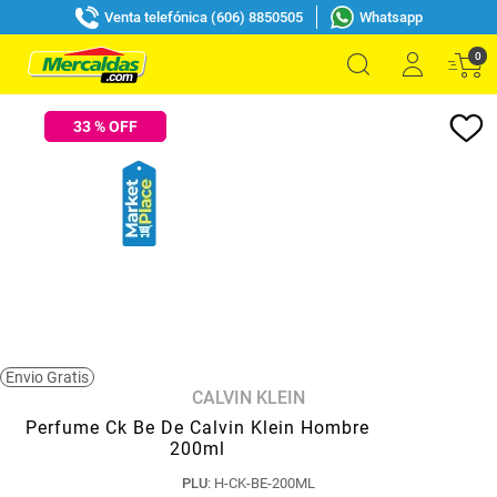
Venta telefónica (606) 8850505
Whatsapp
0
33
% OFF
Envio Gratis
CALVIN KLEIN
Perfume Ck Be De Calvin Klein Hombre
200ml
PLU
:
H-CK-BE-200ML