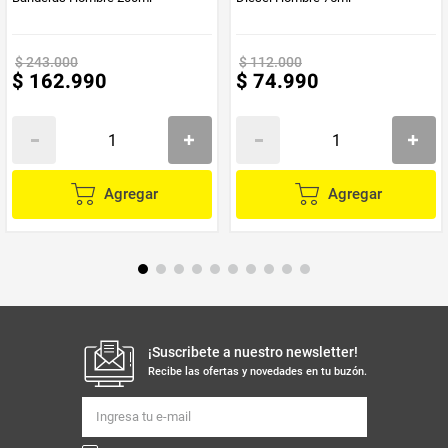
$
243
.
000
$
112
.
000
$
162
.
990
$
74
.
990
Agregar
Agregar
¡Suscribete a nuestro newsletter!
Recibe las ofertas y novedades en tu buzón.