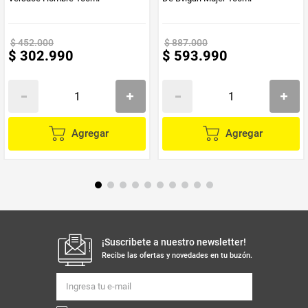
$
452
.
000
$
887
.
000
$
302
.
990
$
593
.
990
Agregar
Agregar
¡Suscribete a nuestro newsletter!
Recibe las ofertas y novedades en tu buzón.