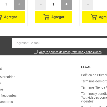
Agregar
Agregar
Agre
Acepto política de datos, términos y condiciones
LEGAL
OS
Política de Privac
 Mercaldas
Términos del Port
s
Términos Tienda V
nos
Términos y condi
 frecuentes
"Actividades come
vigentes"
oveedores