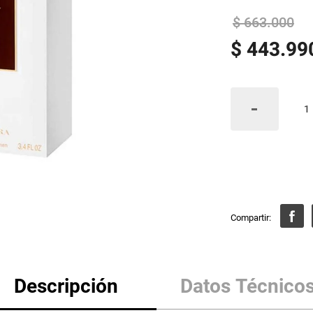
$
663
.
000
$
443
.
99
Descripción
Datos Técnico