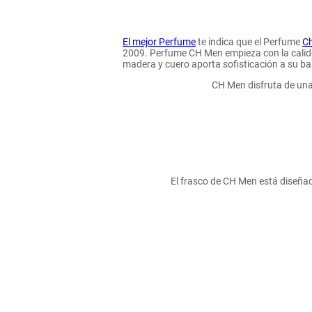
hogar
El mejor Perfume
te indica que el Perfume
Ch
tecnología
2009. Perfume CH Men empieza con la calide
madera y cuero aporta sofisticación a su b
CH Men disfruta de una 
moda
deportes
juguetería
El frasco de CH Men está diseñado