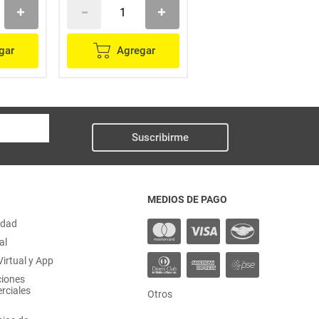
gar
Agregar
Agregar
Suscribirme
MEDIOS DE PAGO
idad
al
irtual y App
ciones
rciales
Otros