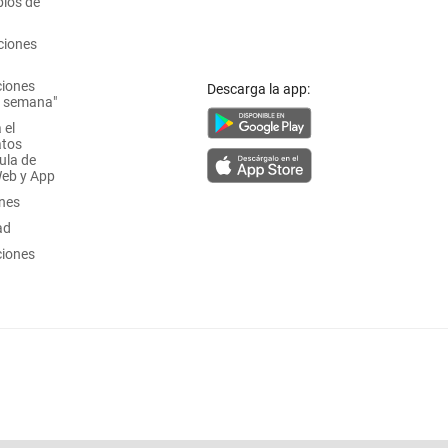
ios de
ciones
ciones
Descarga la app:
a semana"
 el
atos
ula de
Web y App
ones
ad
ciones