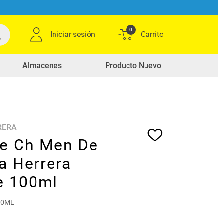
0
Iniciar sesión
Almacenes
Producto Nuevo
RERA
e Ch Men De
a Herrera
e 100ml
00ML