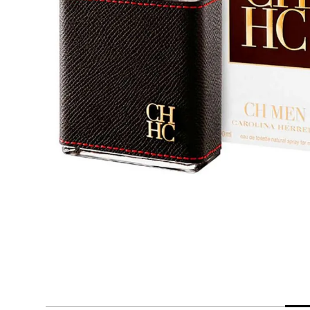
despensa
Arroz
Aceite
lácteos y refrigerados
vinos y licores
cuidado del bebé
mascotas
limpieza
cuidado personal
otros