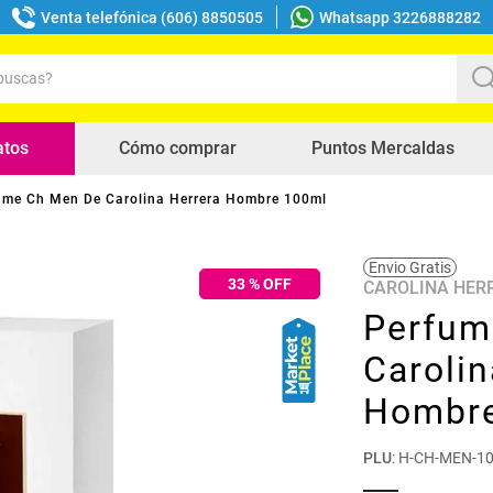
Venta telefónica (606) 8850505
Whatsapp 3226888282
uscas?
s buscados
atos
Cómo comprar
Puntos Mercaldas
ume Ch Men De Carolina Herrera Hombre 100ml
Envio Gratis
33
% OFF
CAROLINA HER
Perfum
Carolin
Hombr
PLU
:
H-CH-MEN-1