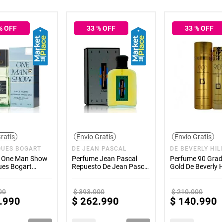
% OFF
33
% OFF
33
% OFF
ratis
Envio Gratis
Envio Gratis
QUES BOGART
DE JEAN PASCAL
DE BEVERLY HIL
 One Man Show
Perfume Jean Pascal
Perfume 90 Gra
ues Bogart
Repuesto De Jean Pascal
Gold De Beverly H
 100ml
Hombre 180ml
Hombre 100ml
00
$
393
.
000
$
210
.
000
.
990
$
262
.
990
$
140
.
990