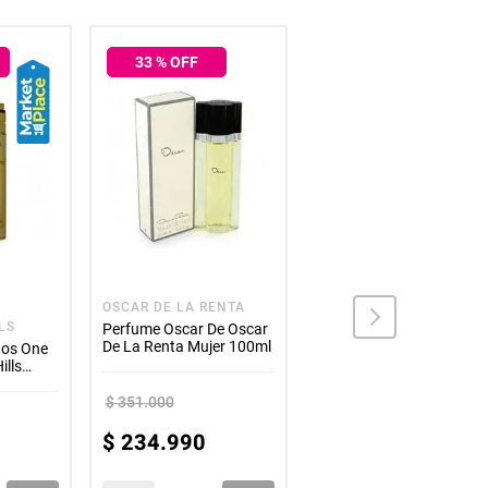
33
% OFF
33
% OFF
Envio Gratis
OSCAR DE LA RENTA
LS
DE ANTONIO BANDERAS
Perfume Oscar De Oscar
De La Renta Mujer 100ml
dos One
Perfume The Golden
ills
Secret De Antonio
Banderas Hombre 100ml
$
351
.
000
$
225
.
000
$
234
.
990
$
150
.
990