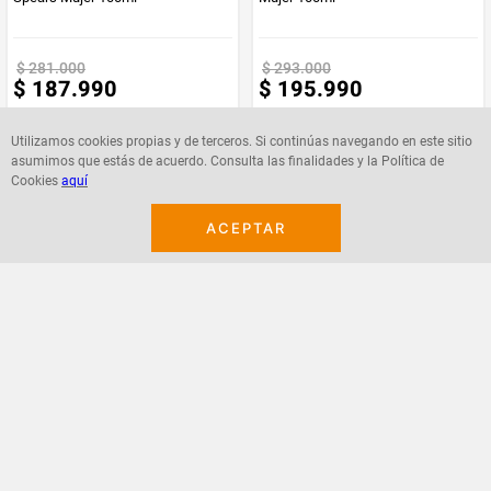
$
281
.
000
$
293
.
000
$
187
.
990
$
195
.
990
Utilizamos cookies propias y de terceros. Si continúas navegando en este sitio
asumimos que estás de acuerdo. Consulta las finalidades y la Política de
Cookies
aquí
Agregar
Agregar
ACEPTAR
¡Suscribete a nuestro newsletter!
Recibe las ofertas y novedades en tu buzón.