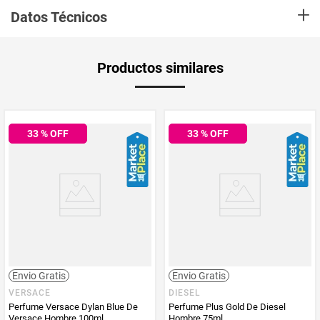
+
El mejor Perfume
te indica que el
Perfume Ange Ou Demon de Givenchy
Datos Técnicos
es una fragancia de la familia olfativa Floral para Mujeres. Perfume Ange
Ou Demon se lanzó en 2006. La Nariz detrás de esta fragancia es Olivier
Cresp y Jean-Pierre Bethouart.
Aplica Compra
Solo aplica domicilio
Ange Ou Demon rompe todas las reglas de los perfumes y reinventa su
Productos similares
y Recoge en
familia olfativa. La dulzura del azafran da paso a la afrodisíaca
Tienda
personalidad de la mandarina, mientras el musgo de roble y el vibrante
ylang-ylang le dan un toque moderno a la fórmula final.
Tiempo de
5 días hábiles
MOSTRAR MÁS
entrega
33
% OFF
33
% OFF
Para:
Ella
Cuándo:
Todos los días
Tipo:
Poderosa y desafiante
Producto
El Mejor Perfume
Enviado Por
Su Frasco
.
Su curvilíneo envase, una refinada combinación de estética de alta
costura y diseño técnico, es ahora más deslumbrante gracias a su
Vendido por
El Mejor Perfume
glamuroso efecto colores que pasa a los destellos.
Envio Gratis
Envio Gratis
VERSACE
DIESEL
Perfume Versace Dylan Blue De
Perfume Plus Gold De Diesel
Versace Hombre 100ml
Hombre 75ml