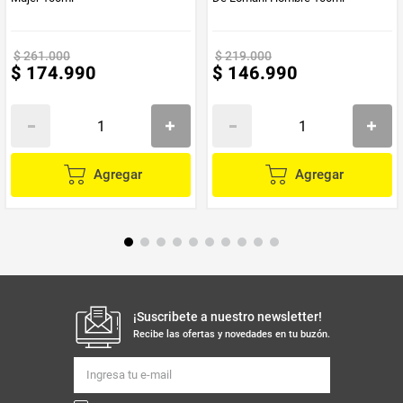
$
261
.
000
$
219
.
000
$
174
.
990
$
146
.
990
Agregar
Agregar
¡Suscribete a nuestro newsletter!
Recibe las ofertas y novedades en tu buzón.