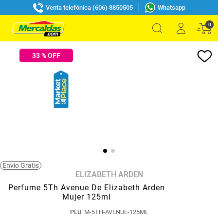
Venta telefónica (606) 8850505
Whatsapp
0
33
% OFF
Envio Gratis
ELIZABETH ARDEN
Perfume 5Th Avenue De Elizabeth Arden
Mujer 125ml
PLU
:
M-5TH-AVENUE-125ML