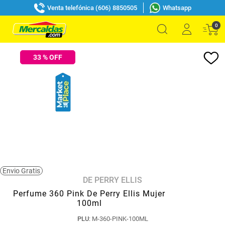
Venta telefónica (606) 8850505
Whatsapp
0
33
% OFF
Envio Gratis
DE PERRY ELLIS
Perfume 360 Pink De Perry Ellis Mujer
100ml
PLU
:
M-360-PINK-100ML