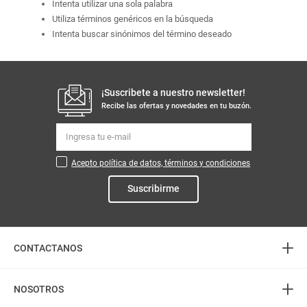
Intenta utilizar una sola palabra
Utiliza términos genéricos en la búsqueda
Intenta buscar sinónimos del término deseado
¡Suscribete a nuestro newsletter!
Recibe las ofertas y novedades en tu buzón.
Acepto política de datos, términos y condiciones
Suscribirme
+
CONTACTANOS
+
Atención telefónica
NOSOTROS
3226888282