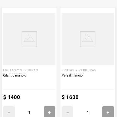
Multiplicador
1
PUM - Medida
100
Peso Neto
100
Producto (kg)
PUM - Unidad
Gramo
de Medida
FRUTAS Y VERDURAS
FRUTAS Y VERDURAS
Cilantro manojo
Perejil manojo
$
1400
$
1600