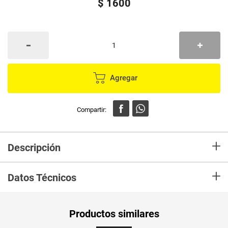
$
1600
Agregar
+
Descripción
Perejil es una planta aromática de hoja plana, poco recortada y muy
+
perfumada. Se utiliza como condimento. También se puede consumir
Datos Técnicos
crudo en ensaladas, con diferentes verduras, o beberse en batidos, en
combinación con cualquier fruta
Unidad de
un
Productos similares
medida